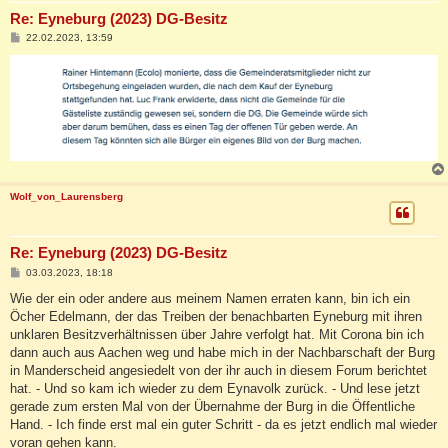
Re: Eyneburg (2023) DG-Besitz
B
22.02.2023, 13:59
e
i
t
r
a
g
Wolf_von_Laurensberg
Re: Eyneburg (2023) DG-Besitz
B
03.03.2023, 18:18
e
i
Wie der ein oder andere aus meinem Namen erraten kann, bin ich ein
t
Öcher Edelmann, der das Treiben der benachbarten Eyneburg mit ihren
r
a
unklaren Besitzverhältnissen über Jahre verfolgt hat. Mit Corona bin ich
g
dann auch aus Aachen weg und habe mich in der Nachbarschaft der Burg
in Manderscheid angesiedelt von der ihr auch in diesem Forum berichtet
hat. - Und so kam ich wieder zu dem Eynavolk zurück. - Und lese jetzt
gerade zum ersten Mal von der Übernahme der Burg in die Öffentliche
Hand. - Ich finde erst mal ein guter Schritt - da es jetzt endlich mal wieder
voran gehen kann.