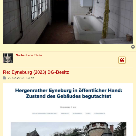
Norbert von Thule
Re: Eyneburg (2023) DG-Besitz
B
22.02.2023, 13:55
e
i
t
r
a
g