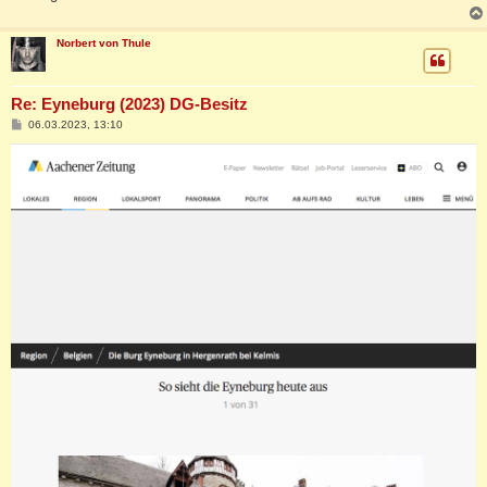
Norbert von Thule
Re: Eyneburg (2023) DG-Besitz
B
06.03.2023, 13:10
e
i
t
r
a
g