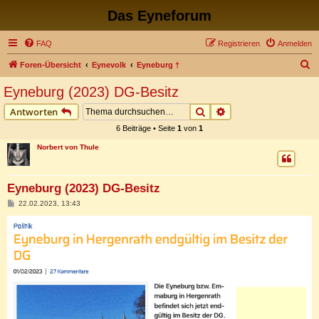
Das Eyneforum
FAQ
Registrieren
Anmelden
S
Foren-Übersicht
Eynevolk
Eyneburg †
u
Eyneburg (2023) DG-Besitz
c
Suche
Erweiterte Suche
Antworten
h
6 Beiträge • Seite
1
von
1
e
Norbert von Thule
Eyneburg (2023) DG-Besitz
B
22.02.2023, 13:43
e
i
t
r
a
g