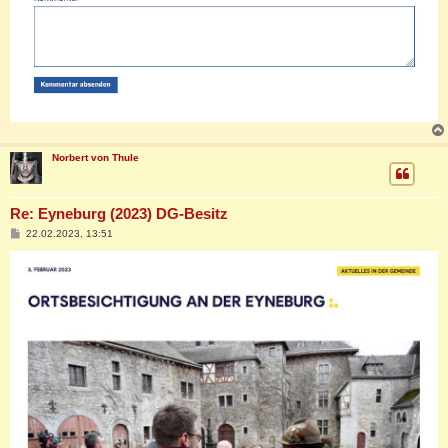
Norbert von Thule
Re: Eyneburg (2023) DG-Besitz
B
22.02.2023, 13:51
e
i
t
r
a
g