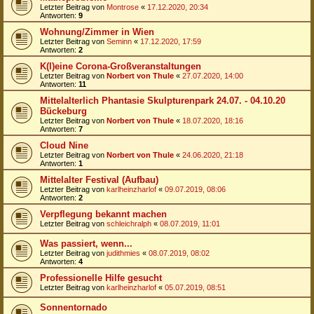
Letzter Beitrag von
Montrose
«
17.12.2020, 20:34
Antworten:
9
Wohnung/Zimmer in Wien
Letzter Beitrag von
Seminn
«
17.12.2020, 17:59
Antworten:
2
K(l)eine Corona-Großveranstaltungen
Letzter Beitrag von
Norbert von Thule
«
27.07.2020, 14:00
Antworten:
11
Mittelalterlich Phantasie Skulpturenpark 24.07. - 04.10.20
Bückeburg
Letzter Beitrag von
Norbert von Thule
«
18.07.2020, 18:16
Antworten:
7
Cloud Nine
Letzter Beitrag von
Norbert von Thule
«
24.06.2020, 21:18
Antworten:
1
Mittelalter Festival (Aufbau)
Letzter Beitrag von
karlheinzharlof
«
09.07.2019, 08:06
Antworten:
2
Verpflegung bekannt machen
Letzter Beitrag von
schleichralph
«
08.07.2019, 11:01
Was passiert, wenn...
Letzter Beitrag von
judithmies
«
08.07.2019, 08:02
Antworten:
4
Professionelle Hilfe gesucht
Letzter Beitrag von
karlheinzharlof
«
05.07.2019, 08:51
Sonnentornado