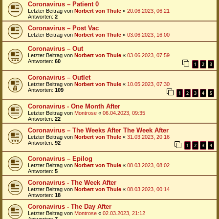
Coronavirus – Patient 0
Letzter Beitrag von
Norbert von Thule
«
20.06.2023, 06:21
Antworten:
2
Coronavirus – Post Vac
Letzter Beitrag von
Norbert von Thule
«
03.06.2023, 16:00
Coronavirus – Out
Letzter Beitrag von
Norbert von Thule
«
03.06.2023, 07:59
Antworten:
60
1
2
3
Coronavirus – Outlet
Letzter Beitrag von
Norbert von Thule
«
10.05.2023, 07:30
Antworten:
109
1
2
3
4
5
Coronavirus - One Month After
Letzter Beitrag von
Montrose
«
06.04.2023, 09:35
Antworten:
22
Coronavirus – The Weeks After The Week After
Letzter Beitrag von
Norbert von Thule
«
31.03.2023, 20:16
Antworten:
92
1
2
3
4
Coronavirus – Epilog
Letzter Beitrag von
Norbert von Thule
«
08.03.2023, 08:02
Antworten:
5
Coronavirus - The Week After
Letzter Beitrag von
Norbert von Thule
«
08.03.2023, 00:14
Antworten:
18
Coronavirus - The Day After
Letzter Beitrag von
Montrose
«
02.03.2023, 21:12