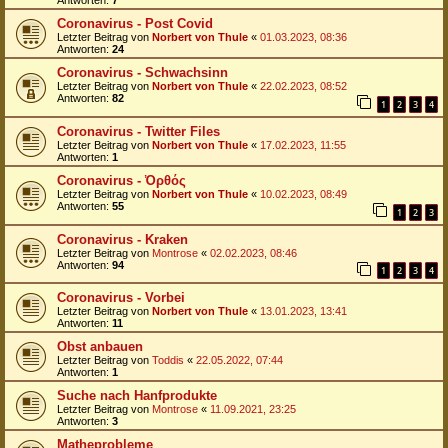
Antworten:
7
Coronavirus - Post Covid
Letzter Beitrag von
Norbert von Thule
«
01.03.2023, 08:36
Antworten:
24
Coronavirus - Schwachsinn
Letzter Beitrag von
Norbert von Thule
«
22.02.2023, 08:52
Antworten:
82
1
2
3
4
Coronavirus - Twitter Files
Letzter Beitrag von
Norbert von Thule
«
17.02.2023, 11:55
Antworten:
1
Coronavirus - Ὀρθός
Letzter Beitrag von
Norbert von Thule
«
10.02.2023, 08:49
Antworten:
55
1
2
3
Coronavirus - Kraken
Letzter Beitrag von
Montrose
«
02.02.2023, 08:46
Antworten:
94
1
2
3
4
Coronavirus - Vorbei
Letzter Beitrag von
Norbert von Thule
«
13.01.2023, 13:41
Antworten:
11
Obst anbauen
Letzter Beitrag von
Toddis
«
22.05.2022, 07:44
Antworten:
1
Suche nach Hanfprodukte
Letzter Beitrag von
Montrose
«
11.09.2021, 23:25
Antworten:
3
Matheprobleme