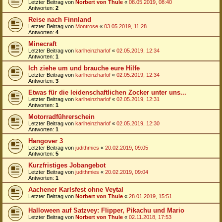
Letzter Beitrag von
Norbert von Thule
«
08.05.2019, 08:40
Antworten:
2
Reise nach Finnland
Letzter Beitrag von
Montrose
«
03.05.2019, 11:28
Antworten:
4
Minecraft
Letzter Beitrag von
karlheinzharlof
«
02.05.2019, 12:34
Antworten:
1
Ich ziehe um und brauche eure Hilfe
Letzter Beitrag von
karlheinzharlof
«
02.05.2019, 12:34
Antworten:
3
Etwas für die leidenschaftlichen Zocker unter uns...
Letzter Beitrag von
karlheinzharlof
«
02.05.2019, 12:31
Antworten:
1
Motorradführerschein
Letzter Beitrag von
karlheinzharlof
«
02.05.2019, 12:30
Antworten:
1
Hangover 3
Letzter Beitrag von
judithmies
«
20.02.2019, 09:05
Antworten:
5
Kurzfristiges Jobangebot
Letzter Beitrag von
judithmies
«
20.02.2019, 09:04
Antworten:
1
Aachener Karlsfest ohne Veytal
Letzter Beitrag von
Norbert von Thule
«
28.01.2019, 15:51
Halloween auf Satzvey: Flipper, Pikachu und Mario
Letzter Beitrag von
Norbert von Thule
«
02.11.2018, 17:53