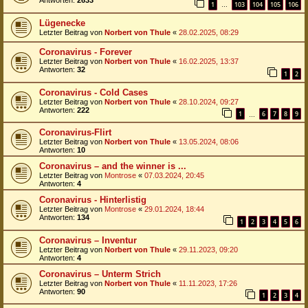
Antworten:
2633
1
103
104
105
106
…
Lügenecke
Letzter Beitrag von
Norbert von Thule
«
28.02.2025, 08:29
Coronavirus - Forever
Letzter Beitrag von
Norbert von Thule
«
16.02.2025, 13:37
Antworten:
32
1
2
Coronavirus - Cold Cases
Letzter Beitrag von
Norbert von Thule
«
28.10.2024, 09:27
Antworten:
222
1
6
7
8
9
…
Coronavirus-Flirt
Letzter Beitrag von
Norbert von Thule
«
13.05.2024, 08:06
Antworten:
10
Coronavirus – and the winner is ...
Letzter Beitrag von
Montrose
«
07.03.2024, 20:45
Antworten:
4
Coronavirus - Hinterlistig
Letzter Beitrag von
Montrose
«
29.01.2024, 18:44
Antworten:
134
1
2
3
4
5
6
Coronavirus – Inventur
Letzter Beitrag von
Norbert von Thule
«
29.11.2023, 09:20
Antworten:
4
Coronavirus – Unterm Strich
Letzter Beitrag von
Norbert von Thule
«
11.11.2023, 17:26
Antworten:
90
1
2
3
4