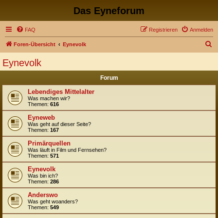
Das Eyneforum
FAQ
Registrieren
Anmelden
S
Foren-Übersicht
Eynevolk
u
Eynevolk
c
Forum
h
e
Lebendiges Mittelalter
Was machen wir?
Themen:
616
Eyneweb
Was geht auf dieser Seite?
Themen:
167
Primärquellen
Was läuft in Film und Fernsehen?
Themen:
571
Eynevolk
Was bin ich?
Themen:
286
Anderswo
Was geht woanders?
Themen:
549