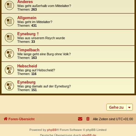
Anderes
Was geht außerhalb vom Mittelalter?
Themen:
263
Allgemein
Was geht im Mittelalter?
Themen:
431
Eyneburg †
Was aus unserem Reych wurde
Themen:
33
Timpelbach
Wie lange geht eine Burg ohne Volk?
Themen:
163
Hebscheid
Was ging auf Hebscheid?
Themen:
116
Eyneburg
Was ging damals auf der Eyneburg?
Themen:
151
Gehe zu
Foren-Übersicht
Alle Zeiten sind
UTC+01:00
Powered by
phpBB
® Forum Software © phpBB Limited
Deutsche Übersetzung durch
phpBB.de