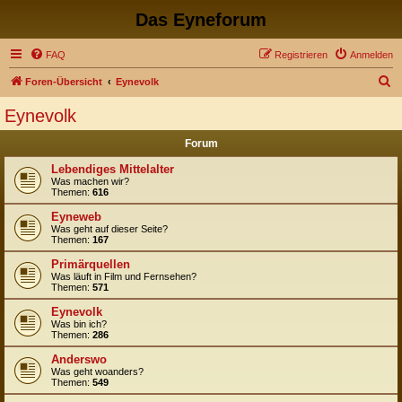
Das Eyneforum
FAQ
Registrieren
Anmelden
S
Foren-Übersicht
Eynevolk
u
Eynevolk
c
Forum
h
e
Lebendiges Mittelalter
Was machen wir?
Themen:
616
Eyneweb
Was geht auf dieser Seite?
Themen:
167
Primärquellen
Was läuft in Film und Fernsehen?
Themen:
571
Eynevolk
Was bin ich?
Themen:
286
Anderswo
Was geht woanders?
Themen:
549