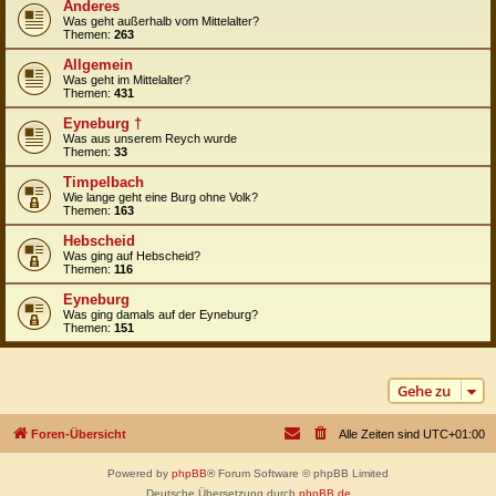
Anderes
Was geht außerhalb vom Mittelalter?
Themen:
263
Allgemein
Was geht im Mittelalter?
Themen:
431
Eyneburg †
Was aus unserem Reych wurde
Themen:
33
Timpelbach
Wie lange geht eine Burg ohne Volk?
Themen:
163
Hebscheid
Was ging auf Hebscheid?
Themen:
116
Eyneburg
Was ging damals auf der Eyneburg?
Themen:
151
Gehe zu
Foren-Übersicht
Alle Zeiten sind
UTC+01:00
Powered by
phpBB
® Forum Software © phpBB Limited
Deutsche Übersetzung durch
phpBB.de