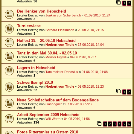
Antworten:
36
1
2
Der Henker von Hebscheid
Letzter Beitrag von
Joakim von Scherberich
«
01.09.2010, 21:24
Antworten:
3
Turnierwiese
Letzter Beitrag von
Barbara Plessmann
«
20.08.2010, 21:15
Antworten:
3
Hoffest 19. - 20.06.10 Hebscheid
Letzter Beitrag von
Norbert von Thule
«
17.06.2010, 14:04
Tanz in den Mai 30.04. - 02.05.10
Letzter Beitrag von
Meister Pigeldi
«
04.06.2010, 05:37
Antworten:
6
Lagern in Hebscheid
Letzter Beitrag von
Tanzmeister Denesius
«
01.06.2010, 21:08
Antworten:
1
Schwertkampf 2010
Letzter Beitrag von
Norbert von Thule
«
09.05.2010, 19:23
Antworten:
32
1
2
Neue Schießscheibe auf dem Bogengelände
Letzter Beitrag von
Gascogner
«
07.05.2010, 05:23
Antworten:
6
Arbeit September 2009 Hebscheid
Letzter Beitrag von
Willi Werth
«
04.05.2010, 11:56
Antworten:
134
1
2
3
4
5
6
Fotos Rittertunier zu Ostern 2010