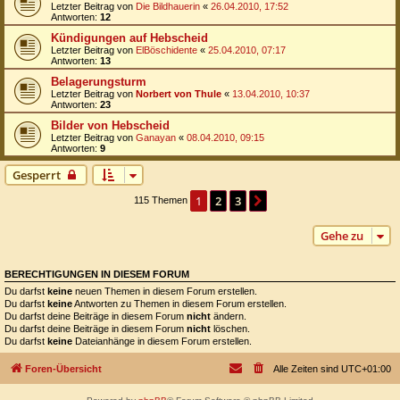
Letzter Beitrag von
Die Bildhauerin
«
26.04.2010, 17:52
Antworten:
12
Kündigungen auf Hebscheid
Letzter Beitrag von
ElBöschidente
«
25.04.2010, 07:17
Antworten:
13
Belagerungsturm
Letzter Beitrag von
Norbert von Thule
«
13.04.2010, 10:37
Antworten:
23
Bilder von Hebscheid
Letzter Beitrag von
Ganayan
«
08.04.2010, 09:15
Antworten:
9
Gesperrt
1
2
3
Nächste
115 Themen
Gehe zu
BERECHTIGUNGEN IN DIESEM FORUM
Du darfst
keine
neuen Themen in diesem Forum erstellen.
Du darfst
keine
Antworten zu Themen in diesem Forum erstellen.
Du darfst deine Beiträge in diesem Forum
nicht
ändern.
Du darfst deine Beiträge in diesem Forum
nicht
löschen.
Du darfst
keine
Dateianhänge in diesem Forum erstellen.
Foren-Übersicht
Alle Zeiten sind
UTC+01:00