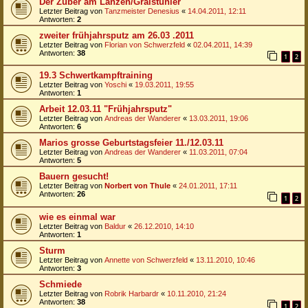
Der Zuber am Lanzen/Gralstunier
Letzter Beitrag von
Tanzmeister Denesius
«
14.04.2011, 12:11
Antworten:
2
zweiter frühjahrsputz am 26.03 .2011
Letzter Beitrag von
Florian von Schwerzfeld
«
02.04.2011, 14:39
Antworten:
38
1
2
19.3 Schwertkampftraining
Letzter Beitrag von
Yoschi
«
19.03.2011, 19:55
Antworten:
1
Arbeit 12.03.11 "Frühjahrsputz"
Letzter Beitrag von
Andreas der Wanderer
«
13.03.2011, 19:06
Antworten:
6
Marios grosse Geburtstagsfeier 11./12.03.11
Letzter Beitrag von
Andreas der Wanderer
«
11.03.2011, 07:04
Antworten:
5
Bauern gesucht!
Letzter Beitrag von
Norbert von Thule
«
24.01.2011, 17:11
Antworten:
26
1
2
wie es einmal war
Letzter Beitrag von
Baldur
«
26.12.2010, 14:10
Antworten:
1
Sturm
Letzter Beitrag von
Annette von Schwerzfeld
«
13.11.2010, 10:46
Antworten:
3
Schmiede
Letzter Beitrag von
Robrik Harbardr
«
10.11.2010, 21:24
Antworten:
38
1
2