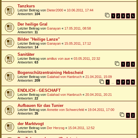
Tanzkurs
Letzter Beitrag von
Dieter2000
«
10.06.2011, 17:44
Antworten:
104
1
2
3
4
5
Der heilige Gral
Letzter Beitrag von
Ganayan
«
17.05.2011, 08:58
Antworten:
11
Bilder "Heilige Lanze"
Letzter Beitrag von
Ganayan
«
15.05.2011, 17:12
Antworten:
14
Sanitäter
Letzter Beitrag von
amilius von aue
«
03.05.2011, 22:32
Antworten:
63
1
2
3
Bogenschützentraining Hebscheid
Letzter Beitrag von
Galahad von Hanbruch
«
21.04.2011, 15:09
Antworten:
209
1
6
7
8
9
…
ENDLICH - GESCHAFT
Letzter Beitrag von
Galahad von Hanbruch
«
20.04.2011, 20:21
Antworten:
22
Aufbauen für das Tunier
Letzter Beitrag von
Annette von Schwerzfeld
«
19.04.2011, 17:00
Antworten:
35
1
2
der Marktvogt
Letzter Beitrag von
Der Herzog
«
15.04.2011, 12:52
Antworten:
5