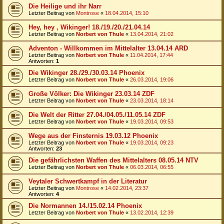
Die Heilige und ihr Narr
Letzter Beitrag von
Montrose
«
18.04.2014, 15:10
Hey, hey , Wikinger! 18./19./20./21.04.14
Letzter Beitrag von
Norbert von Thule
«
13.04.2014, 21:02
Adventon - Willkommen im Mittelalter 13.04.14 ARD
Letzter Beitrag von
Norbert von Thule
«
11.04.2014, 17:44
Antworten:
1
Die Wikinger 28./29./30.03.14 Phoenix
Letzter Beitrag von
Norbert von Thule
«
26.03.2014, 19:06
Große Völker: Die Wikinger 23.03.14 ZDF
Letzter Beitrag von
Norbert von Thule
«
23.03.2014, 18:14
Die Welt der Ritter 27.04./04.05./11.05.14 ZDF
Letzter Beitrag von
Norbert von Thule
«
19.03.2014, 09:53
Wege aus der Finsternis 19.03.12 Phoenix
Letzter Beitrag von
Norbert von Thule
«
19.03.2014, 09:23
Antworten:
23
Die gefährlichsten Waffen des Mittelalters 08.05.14 NTV
Letzter Beitrag von
Norbert von Thule
«
06.03.2014, 06:55
Veytaler Schwertkampf in der Literatur
Letzter Beitrag von
Montrose
«
14.02.2014, 23:37
Antworten:
4
Die Normannen 14./15.02.14 Phoenix
Letzter Beitrag von
Norbert von Thule
«
13.02.2014, 12:39