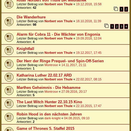
Ritter Norbert von Thule BR Mediathek
Letzter Beitrag von
Norbert von Thule
«
19.12.2018, 15:58
Antworten:
42
1
2
Die Wanderhure
Letzter Beitrag von
Norbert von Thule
«
18.10.2018, 11:39
Antworten:
98
1
2
3
4
Alarm für Cobra 11 - Die Wächter von Engonia
Letzter Beitrag von
Norbert von Thule
«
19.09.2018, 12:04
Antworten:
4
Knightfall
Letzter Beitrag von
Norbert von Thule
«
19.12.2017, 17:45
Der Herr der Ringe Prequel- und Spin-Off-Serien
Letzter Beitrag von
Montrose
«
14.11.2017, 21:11
Antworten:
1
Katharina Luther 22.02.17 ARD
Letzter Beitrag von
Norbert von Thule
«
22.02.2017, 08:15
Marthes Geheimnis - Die Hebamme
Letzter Beitrag von
Montrose
«
27.09.2016, 20:17
Antworten:
5
The Last Witch Hunter 22.10.15 Kino
Letzter Beitrag von
Norbert von Thule
«
22.10.2015, 17:47
Robin Hood in den nächsten Jahren
Letzter Beitrag von
dark-knight
«
04.08.2015, 09:10
Antworten:
2
Game of Thrones 5. Staffel 2015