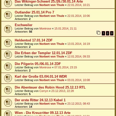
Das Wikinger-Schwert 25./26./30.01.14 Arte
Letzter Beitrag von
Norbert von Thule
«
22.01.2014, 10:21
Outlander 25.01.14 Pro 7
Letzter Beitrag von
Norbert von Thule
«
22.01.2014, 10:06
Antworten:
2
Eschweiler
Letzter Beitrag von
Montrose
«
15.01.2014, 21:11
Antworten:
56
1
2
3
Heldentod 17.01.14 ZDF
Letzter Beitrag von
Norbert von Thule
«
13.01.2014, 16:19
Antworten:
2
Die Erben der Templer 12.01.14 ZDF
Letzter Beitrag von
Norbert von Thule
«
12.01.2014, 09:33
Die Pilgerin 05./06.01.14 ZDF
Letzter Beitrag von
Montrose
«
07.01.2014, 23:15
Antworten:
2
Karl der Große 03./04.01.14 WDR
Letzter Beitrag von
Norbert von Thule
«
03.01.2014, 10:08
Die Abenteuer des Robin Hood 25.12.13 RTL
Letzter Beitrag von
Corryn
«
23.12.2013, 22:28
Antworten:
5
Der erste Ritter 24.12.13 Kabel 1
Letzter Beitrag von
Norbert von Thule
«
23.12.2013, 08:43
Antworten:
14
Wien - Die Kreuzritter 09.12.13 Arte