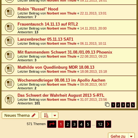
Letzter Beitrag von
Norbert von Thule
«
09.12.2013, 16:01
Robin "Russel" Hood
Letzter Beitrag von
Norbert von Thule
«
22.11.2013, 13:01
Antworten:
7
Frauentausch 14.11.13 auf RTL2
Letzter Beitrag von
Norbert von Thule
«
14.11.2013, 20:00
Antworten:
13
Lanzenbrecher 05.11.13 SAT1
Letzter Beitrag von
Norbert von Thule
«
06.11.2013, 10:11
Mit flammendem Schwert 31.08./01.09.13 Phoenix
Letzter Beitrag von
Norbert von Thule
«
22.08.2013, 09:23
Antworten:
3
Mathilde von Quedlinburg MDR 18.08.13
Letzter Beitrag von
Norbert von Thule
«
18.08.2013, 15:18
Wochenendkrieger 08.08.13 im Apollo Aachen
Letzter Beitrag von
Norbert von Thule
«
09.08.2013, 06:57
Antworten:
2
Das Schwert der Wahrheit August 2013 S-RTL
Letzter Beitrag von
Norbert von Thule
«
31.07.2013, 23:56
Antworten:
101
1
2
3
4
5
Neues Thema
Seite
1
von
12
1
2
3
4
5
12
Nächste
571 Themen
…
Gehe zu