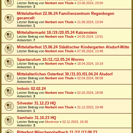
Letzter Beitrag von
Norbert von Thule
«
23.06.2024, 23:04
Antworten:
3
Mittelalterfest 22.06.24 Familienzentrum Regenbogen
gecancelt
Letzter Beitrag von
Norbert von Thule
«
21.06.2024, 13:04
Antworten:
1
Mittelaltermarkt 18./19./20.05.24 Katzenstein
Letzter Beitrag von
Norbert von Thule
«
24.05.2024, 13:51
Antworten:
7
Mittelalterfest 15.06.24 Städtischer Kindergarten Alsdorf-Mitte
Letzter Beitrag von
Norbert von Thule
«
07.05.2024, 13:48
Spactaculum 10./11./12.05.24 Worms
Letzter Beitrag von
Norbert von Thule
«
18.04.2024, 10:19
Antworten:
1
Mittelalterliches Osterfest 30./31.03./01.04.24 Alsdorf
Letzter Beitrag von
Norbert von Thule
«
02.04.2024, 08:58
Antworten:
1
Imbolc 02.02.24
Letzter Beitrag von
Norbert von Thule
«
02.02.2024, 18:06
Antworten:
3
Silvester 31.12.23 HQ
Letzter Beitrag von
Norbert von Thule
«
31.12.2023, 19:48
Antworten:
1
Samhain 31.10.23 HQ
Letzter Beitrag von
Montrose
«
02.11.2023, 16:30
Antworten:
3
Ritterfest Mönchengladbach 11./12./13.08.23