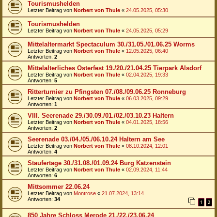
Tourismushelden
Letzter Beitrag von
Norbert von Thule
«
24.05.2025, 05:30
Tourismushelden
Letzter Beitrag von
Norbert von Thule
«
24.05.2025, 05:29
Mittelaltermarkt Spectaculum 30./31.05./01.06.25 Worms
Letzter Beitrag von
Norbert von Thule
«
12.05.2025, 06:40
Antworten:
2
Mittelalterliches Osterfest 19./20./21.04.25 Tierpark Alsdorf
Letzter Beitrag von
Norbert von Thule
«
02.04.2025, 19:33
Antworten:
5
Ritterturnier zu Pfingsten 07./08./09.06.25 Ronneburg
Letzter Beitrag von
Norbert von Thule
«
06.03.2025, 09:29
Antworten:
1
VIII. Seerenade 29./30.09./01./02./03.10.23 Haltern
Letzter Beitrag von
Norbert von Thule
«
04.01.2025, 18:56
Antworten:
2
Seerenade 03./04./05./06.10.24 Haltern am See
Letzter Beitrag von
Norbert von Thule
«
08.10.2024, 12:01
Antworten:
4
Staufertage 30./31.08./01.09.24 Burg Katzenstein
Letzter Beitrag von
Norbert von Thule
«
02.09.2024, 11:44
Antworten:
6
Mittsommer 22.06.24
Letzter Beitrag von
Montrose
«
21.07.2024, 13:14
Antworten:
34
1
2
850 Jahre Schloss Merode 21./22./23.06.24