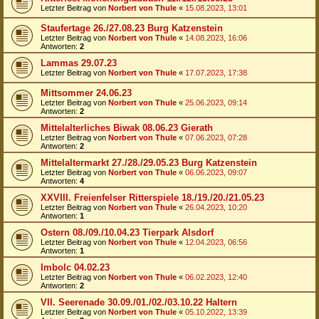
Letzter Beitrag von
Norbert von Thule
«
15.08.2023, 13:01
Staufertage 26./27.08.23 Burg Katzenstein
Letzter Beitrag von
Norbert von Thule
«
14.08.2023, 16:06
Antworten:
2
Lammas 29.07.23
Letzter Beitrag von
Norbert von Thule
«
17.07.2023, 17:38
Mittsommer 24.06.23
Letzter Beitrag von
Norbert von Thule
«
25.06.2023, 09:14
Antworten:
2
Mittelalterliches Biwak 08.06.23 Gierath
Letzter Beitrag von
Norbert von Thule
«
07.06.2023, 07:28
Antworten:
2
Mittelaltermarkt 27./28./29.05.23 Burg Katzenstein
Letzter Beitrag von
Norbert von Thule
«
06.06.2023, 09:07
Antworten:
4
XXVIII. Freienfelser Ritterspiele 18./19./20./21.05.23
Letzter Beitrag von
Norbert von Thule
«
26.04.2023, 10:20
Antworten:
1
Ostern 08./09./10.04.23 Tierpark Alsdorf
Letzter Beitrag von
Norbert von Thule
«
12.04.2023, 06:56
Antworten:
1
Imbolc 04.02.23
Letzter Beitrag von
Norbert von Thule
«
06.02.2023, 12:40
Antworten:
2
VII. Seerenade 30.09./01./02./03.10.22 Haltern
Letzter Beitrag von
Norbert von Thule
«
05.10.2022, 13:39