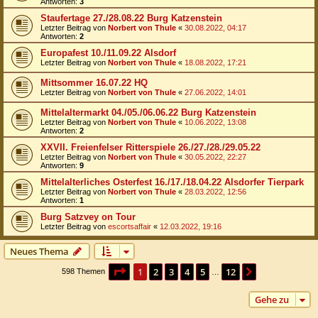
Antworten:
3
Staufertage 27./28.08.22 Burg Katzenstein
Letzter Beitrag von
Norbert von Thule
«
30.08.2022, 04:17
Antworten:
2
Europafest 10./11.09.22 Alsdorf
Letzter Beitrag von
Norbert von Thule
«
18.08.2022, 17:21
Mittsommer 16.07.22 HQ
Letzter Beitrag von
Norbert von Thule
«
27.06.2022, 14:01
Mittelaltermarkt 04./05./06.06.22 Burg Katzenstein
Letzter Beitrag von
Norbert von Thule
«
10.06.2022, 13:08
Antworten:
2
XXVII. Freienfelser Ritterspiele 26./27./28./29.05.22
Letzter Beitrag von
Norbert von Thule
«
30.05.2022, 22:27
Antworten:
9
Mittelalterliches Osterfest 16./17./18.04.22 Alsdorfer Tierpark
Letzter Beitrag von
Norbert von Thule
«
28.03.2022, 12:56
Antworten:
1
Burg Satzvey on Tour
Letzter Beitrag von
escortsaffair
«
12.03.2022, 19:16
Neues Thema
Seite
1
von
12
1
2
3
4
5
12
Nächste
598 Themen
…
Gehe zu