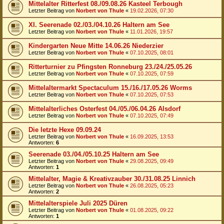
Mittelalter Ritterfest 08./09.08.26 Kasteel Terbough
Letzter Beitrag von
Norbert von Thule
«
19.02.2026, 07:30
XI. Seerenade 02./03./04.10.26 Haltern am See
Letzter Beitrag von
Norbert von Thule
«
11.01.2026, 19:57
Kindergarten Neue Mitte 14.06.26 Niederzier
Letzter Beitrag von
Norbert von Thule
«
07.10.2025, 08:01
Ritterturnier zu Pfingsten Ronneburg 23./24./25.05.26
Letzter Beitrag von
Norbert von Thule
«
07.10.2025, 07:59
Mittelaltermarkt Spectaculum 15./16./17.05.26 Worms
Letzter Beitrag von
Norbert von Thule
«
07.10.2025, 07:53
Mittelalterliches Osterfest 04./05./06.04.26 Alsdorf
Letzter Beitrag von
Norbert von Thule
«
07.10.2025, 07:49
Die letzte Hexe 09.09.24
Letzter Beitrag von
Norbert von Thule
«
16.09.2025, 13:53
Antworten:
6
Seerenade 03./04./05.10.25 Haltern am See
Letzter Beitrag von
Norbert von Thule
«
29.08.2025, 09:49
Antworten:
1
Mittelalter, Magie & Kreativzauber 30./31.08.25 Linnich
Letzter Beitrag von
Norbert von Thule
«
26.08.2025, 05:23
Antworten:
2
Mittelalterspiele Juli 2025 Düren
Letzter Beitrag von
Norbert von Thule
«
01.08.2025, 09:22
Antworten:
1