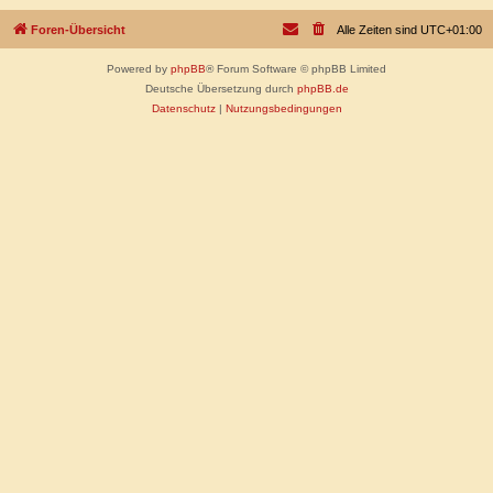
Foren-Übersicht
Alle Zeiten sind
UTC+01:00
Powered by
phpBB
® Forum Software © phpBB Limited
Deutsche Übersetzung durch
phpBB.de
Datenschutz
|
Nutzungsbedingungen