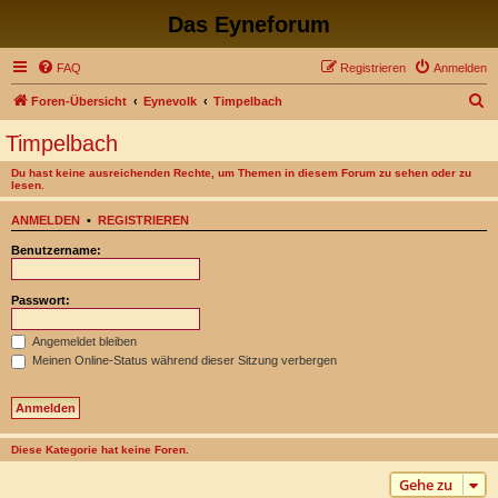
Das Eyneforum
FAQ
Registrieren
Anmelden
S
Foren-Übersicht
Eynevolk
Timpelbach
u
Timpelbach
c
Du hast keine ausreichenden Rechte, um Themen in diesem Forum zu sehen oder zu
h
lesen.
e
ANMELDEN
•
REGISTRIEREN
Benutzername:
Passwort:
Angemeldet bleiben
Meinen Online-Status während dieser Sitzung verbergen
Diese Kategorie hat keine Foren.
Gehe zu