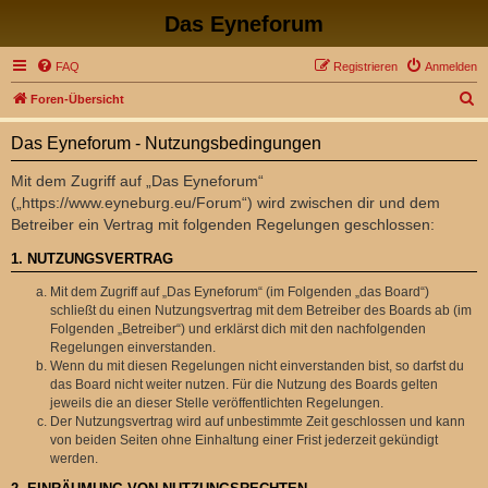
Das Eyneforum
FAQ
Registrieren
Anmelden
S
Foren-Übersicht
u
Das Eyneforum - Nutzungsbedingungen
c
h
Mit dem Zugriff auf „Das Eyneforum“
(„https://www.eyneburg.eu/Forum“) wird zwischen dir und dem
e
Betreiber ein Vertrag mit folgenden Regelungen geschlossen:
1. NUTZUNGSVERTRAG
Mit dem Zugriff auf „Das Eyneforum“ (im Folgenden „das Board“)
schließt du einen Nutzungsvertrag mit dem Betreiber des Boards ab (im
Folgenden „Betreiber“) und erklärst dich mit den nachfolgenden
Regelungen einverstanden.
Wenn du mit diesen Regelungen nicht einverstanden bist, so darfst du
das Board nicht weiter nutzen. Für die Nutzung des Boards gelten
jeweils die an dieser Stelle veröffentlichten Regelungen.
Der Nutzungsvertrag wird auf unbestimmte Zeit geschlossen und kann
von beiden Seiten ohne Einhaltung einer Frist jederzeit gekündigt
werden.