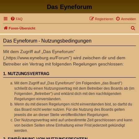
Das Eyneforum
FAQ
Registrieren
Anmelden
S
Foren-Übersicht
u
Das Eyneforum - Nutzungsbedingungen
c
h
Mit dem Zugriff auf „Das Eyneforum“
(„https://www.eyneburg.eu/Forum“) wird zwischen dir und dem
e
Betreiber ein Vertrag mit folgenden Regelungen geschlossen:
1. NUTZUNGSVERTRAG
Mit dem Zugriff auf „Das Eyneforum“ (im Folgenden „das Board“)
schließt du einen Nutzungsvertrag mit dem Betreiber des Boards ab (im
Folgenden „Betreiber“) und erklärst dich mit den nachfolgenden
Regelungen einverstanden.
Wenn du mit diesen Regelungen nicht einverstanden bist, so darfst du
das Board nicht weiter nutzen. Für die Nutzung des Boards gelten
jeweils die an dieser Stelle veröffentlichten Regelungen.
Der Nutzungsvertrag wird auf unbestimmte Zeit geschlossen und kann
von beiden Seiten ohne Einhaltung einer Frist jederzeit gekündigt
werden.