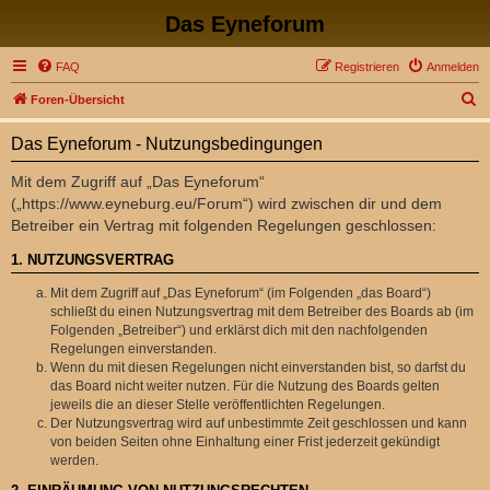
Das Eyneforum
FAQ
Registrieren
Anmelden
S
Foren-Übersicht
u
Das Eyneforum - Nutzungsbedingungen
c
h
Mit dem Zugriff auf „Das Eyneforum“
(„https://www.eyneburg.eu/Forum“) wird zwischen dir und dem
e
Betreiber ein Vertrag mit folgenden Regelungen geschlossen:
1. NUTZUNGSVERTRAG
Mit dem Zugriff auf „Das Eyneforum“ (im Folgenden „das Board“)
schließt du einen Nutzungsvertrag mit dem Betreiber des Boards ab (im
Folgenden „Betreiber“) und erklärst dich mit den nachfolgenden
Regelungen einverstanden.
Wenn du mit diesen Regelungen nicht einverstanden bist, so darfst du
das Board nicht weiter nutzen. Für die Nutzung des Boards gelten
jeweils die an dieser Stelle veröffentlichten Regelungen.
Der Nutzungsvertrag wird auf unbestimmte Zeit geschlossen und kann
von beiden Seiten ohne Einhaltung einer Frist jederzeit gekündigt
werden.