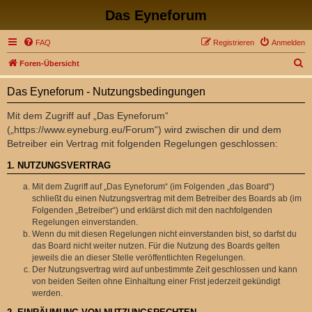
Das Eyneforum
FAQ
Registrieren
Anmelden
S
Foren-Übersicht
u
Das Eyneforum - Nutzungsbedingungen
c
h
Mit dem Zugriff auf „Das Eyneforum“
(„https://www.eyneburg.eu/Forum“) wird zwischen dir und dem
e
Betreiber ein Vertrag mit folgenden Regelungen geschlossen:
1. NUTZUNGSVERTRAG
Mit dem Zugriff auf „Das Eyneforum“ (im Folgenden „das Board“)
schließt du einen Nutzungsvertrag mit dem Betreiber des Boards ab (im
Folgenden „Betreiber“) und erklärst dich mit den nachfolgenden
Regelungen einverstanden.
Wenn du mit diesen Regelungen nicht einverstanden bist, so darfst du
das Board nicht weiter nutzen. Für die Nutzung des Boards gelten
jeweils die an dieser Stelle veröffentlichten Regelungen.
Der Nutzungsvertrag wird auf unbestimmte Zeit geschlossen und kann
von beiden Seiten ohne Einhaltung einer Frist jederzeit gekündigt
werden.