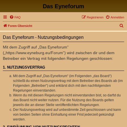
Das Eyneforum
FAQ
Registrieren
Anmelden
S
Foren-Übersicht
u
Das Eyneforum - Nutzungsbedingungen
c
h
Mit dem Zugriff auf „Das Eyneforum“
(„https://www.eyneburg.eu/Forum“) wird zwischen dir und dem
e
Betreiber ein Vertrag mit folgenden Regelungen geschlossen:
1. NUTZUNGSVERTRAG
Mit dem Zugriff auf „Das Eyneforum“ (im Folgenden „das Board“)
schließt du einen Nutzungsvertrag mit dem Betreiber des Boards ab (im
Folgenden „Betreiber“) und erklärst dich mit den nachfolgenden
Regelungen einverstanden.
Wenn du mit diesen Regelungen nicht einverstanden bist, so darfst du
das Board nicht weiter nutzen. Für die Nutzung des Boards gelten
jeweils die an dieser Stelle veröffentlichten Regelungen.
Der Nutzungsvertrag wird auf unbestimmte Zeit geschlossen und kann
von beiden Seiten ohne Einhaltung einer Frist jederzeit gekündigt
werden.