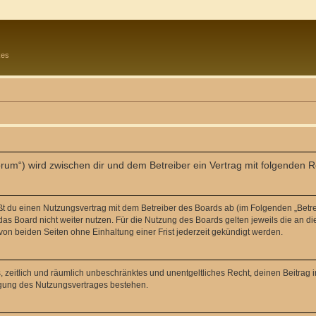
kes
orum“) wird zwischen dir und dem Betreiber ein Vertrag mit folgenden
eßt du einen Nutzungsvertrag mit dem Betreiber des Boards ab (im Folgenden „Betr
as Board nicht weiter nutzen. Für die Nutzung des Boards gelten jeweils die an di
on beiden Seiten ohne Einhaltung einer Frist jederzeit gekündigt werden.
hes, zeitlich und räumlich unbeschränktes und unentgeltliches Recht, deinen Beitra
igung des Nutzungsvertrages bestehen.