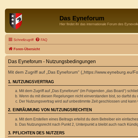
Das Eyneforum
Hier findet ihr das internationale Forum des Eynevol
Schnellzugriff
FAQ
Foren-Übersicht
Das Eyneforum - Nutzungsbedingungen
Mit dem Zugriff auf „Das Eyneforum“ („https://www.eyneburg.eu/F
1. NUTZUNGSVERTRAG
Mit dem Zugriff auf „Das Eyneforum“ (im Folgenden „das Board“) schli
Wenn du mit diesen Regelungen nicht einverstanden bist, so darfst du d
Der Nutzungsvertrag wird auf unbestimmte Zeit geschlossen und kann v
2. EINRÄUMUNG VON NUTZUNGSRECHTEN
Mit dem Erstellen eines Beitrags erteilst du dem Betreiber ein einfac
Das Nutzungsrecht nach Punkt 2, Unterpunkt a bleibt auch nach Künd
3. PFLICHTEN DES NUTZERS