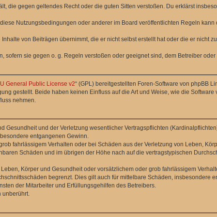
thält, die gegen geltendes Recht oder die guten Sitten verstoßen. Du erklärst insbe
 diese Nutzungsbedingungen oder anderer im Board veröffentlichten Regeln kann 
Inhalte von Beiträgen übernimmt, die er nicht selbst erstellt hat oder die er nicht
n, sofern sie gegen o. g. Regeln verstoßen oder geeignet sind, dem Betreiber ode
 General Public License v2
“ (GPL) bereitgestellten Foren-Software von phpBB L
g gestellt. Beide haben keinen Einfluss auf die Art und Weise, wie die Software
nfluss nehmen.
 Gesundheit und der Verletzung wesentlicher Vertragspflichten (Kardinalpflichten) 
 insbesondere entgangenen Gewinn.
grob fahrlässigem Verhalten oder bei Schäden aus der Verletzung von Leben, Körp
sehbaren Schäden und im übrigen der Höhe nach auf die vertragstypischen Durchsch
Leben, Körper und Gesundheit oder vorsätzlichem oder grob fahrlässigem Verhalte
hschnittsschäden begrenzt. Dies gilt auch für mittelbare Schäden, insbesondere
ten der Mitarbeiter und Erfüllungsgehilfen des Betreibers.
 unberührt.