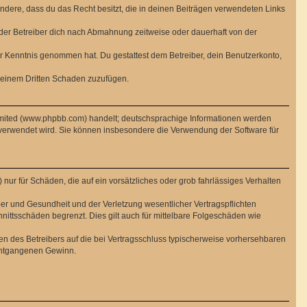
sondere, dass du das Recht besitzt, die in deinen Beiträgen verwendeten Links
der Betreiber dich nach Abmahnung zeitweise oder dauerhaft von der
 zur Kenntnis genommen hat. Du gestattest dem Betreiber, dein Benutzerkonto,
r einem Dritten Schaden zuzufügen.
imited (www.phpbb.com) handelt; deutschsprachige Informationen werden
 verwendet wird. Sie können insbesondere die Verwendung der Software für
nur für Schäden, die auf ein vorsätzliches oder grob fahrlässiges Verhalten
er und Gesundheit und der Verletzung wesentlicher Vertragspflichten
nittsschäden begrenzt. Dies gilt auch für mittelbare Folgeschäden wie
n des Betreibers auf die bei Vertragsschluss typischerweise vorhersehbaren
 entgangenen Gewinn.