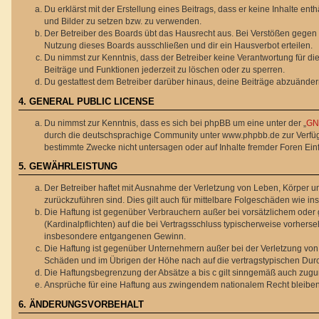
Du erklärst mit der Erstellung eines Beitrags, dass er keine Inhalte en
und Bilder zu setzen bzw. zu verwenden.
Der Betreiber des Boards übt das Hausrecht aus. Bei Verstößen gegen
Nutzung dieses Boards ausschließen und dir ein Hausverbot erteilen.
Du nimmst zur Kenntnis, dass der Betreiber keine Verantwortung für die 
Beiträge und Funktionen jederzeit zu löschen oder zu sperren.
Du gestattest dem Betreiber darüber hinaus, deine Beiträge abzuänder
4. GENERAL PUBLIC LICENSE
Du nimmst zur Kenntnis, dass es sich bei phpBB um eine unter der „
GNU
durch die deutschsprachige Community unter www.phpbb.de zur Verfügun
bestimmte Zwecke nicht untersagen oder auf Inhalte fremder Foren Ei
5. GEWÄHRLEISTUNG
Der Betreiber haftet mit Ausnahme der Verletzung von Leben, Körper und
zurückzuführen sind. Dies gilt auch für mittelbare Folgeschäden wie
Die Haftung ist gegenüber Verbrauchern außer bei vorsätzlichem oder 
(Kardinalpflichten) auf die bei Vertragsschluss typischerweise vorher
insbesondere entgangenen Gewinn.
Die Haftung ist gegenüber Unternehmern außer bei der Verletzung von 
Schäden und im Übrigen der Höhe nach auf die vertragstypischen Durc
Die Haftungsbegrenzung der Absätze a bis c gilt sinngemäß auch zuguns
Ansprüche für eine Haftung aus zwingendem nationalem Recht bleiben
6. ÄNDERUNGSVORBEHALT