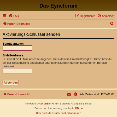
Das Eyneforum
FAQ
Registrieren
Anmelden
S
Foren-Übersicht
u
Aktivierungs-Schlüssel senden
c
h
Benutzername:
e
E-Mail-Adresse:
Du musst die E-Mail-Adresse angeben, die in deinem Profil hinterlegt ist. Diese hast du
bei der Registrierung angegeben oder nachträglich in deinem persönlichen Bereich
geändert.
Foren-Übersicht
Alle Zeiten sind
UTC+01:00
Powered by
phpBB
® Forum Software © phpBB Limited
Deutsche Übersetzung durch
phpBB.de
Datenschutz
|
Nutzungsbedingungen