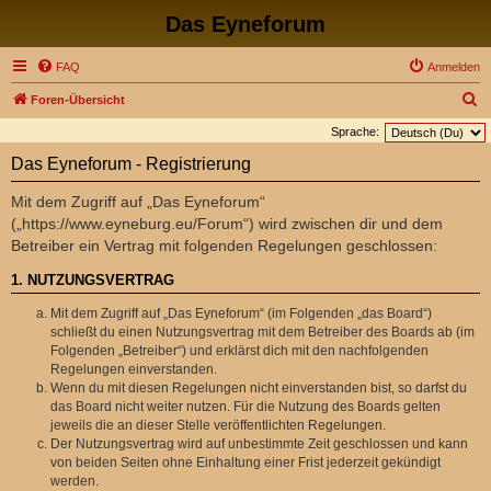
Das Eyneforum
FAQ
Anmelden
S
Foren-Übersicht
u
Sprache:
c
Das Eyneforum - Registrierung
h
Mit dem Zugriff auf „Das Eyneforum“
e
(„https://www.eyneburg.eu/Forum“) wird zwischen dir und dem
Betreiber ein Vertrag mit folgenden Regelungen geschlossen:
1. NUTZUNGSVERTRAG
Mit dem Zugriff auf „Das Eyneforum“ (im Folgenden „das Board“)
schließt du einen Nutzungsvertrag mit dem Betreiber des Boards ab (im
Folgenden „Betreiber“) und erklärst dich mit den nachfolgenden
Regelungen einverstanden.
Wenn du mit diesen Regelungen nicht einverstanden bist, so darfst du
das Board nicht weiter nutzen. Für die Nutzung des Boards gelten
jeweils die an dieser Stelle veröffentlichten Regelungen.
Der Nutzungsvertrag wird auf unbestimmte Zeit geschlossen und kann
von beiden Seiten ohne Einhaltung einer Frist jederzeit gekündigt
werden.