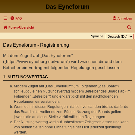
Das Eyneforum
FAQ
Anmelden
S
Foren-Übersicht
u
Sprache:
c
Das Eyneforum - Registrierung
h
Mit dem Zugriff auf „Das Eyneforum“
e
(„https://www.eyneburg.eu/Forum“) wird zwischen dir und dem
Betreiber ein Vertrag mit folgenden Regelungen geschlossen:
1. NUTZUNGSVERTRAG
Mit dem Zugriff auf „Das Eyneforum“ (im Folgenden „das Board“)
schließt du einen Nutzungsvertrag mit dem Betreiber des Boards ab (im
Folgenden „Betreiber“) und erklärst dich mit den nachfolgenden
Regelungen einverstanden.
Wenn du mit diesen Regelungen nicht einverstanden bist, so darfst du
das Board nicht weiter nutzen. Für die Nutzung des Boards gelten
jeweils die an dieser Stelle veröffentlichten Regelungen.
Der Nutzungsvertrag wird auf unbestimmte Zeit geschlossen und kann
von beiden Seiten ohne Einhaltung einer Frist jederzeit gekündigt
werden.