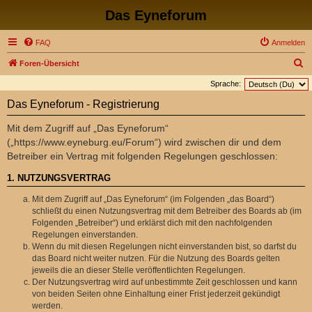
Das Eyneforum
FAQ
Anmelden
S
Foren-Übersicht
u
Sprache:
c
Das Eyneforum - Registrierung
h
Mit dem Zugriff auf „Das Eyneforum“
e
(„https://www.eyneburg.eu/Forum“) wird zwischen dir und dem
Betreiber ein Vertrag mit folgenden Regelungen geschlossen:
1. NUTZUNGSVERTRAG
Mit dem Zugriff auf „Das Eyneforum“ (im Folgenden „das Board“)
schließt du einen Nutzungsvertrag mit dem Betreiber des Boards ab (im
Folgenden „Betreiber“) und erklärst dich mit den nachfolgenden
Regelungen einverstanden.
Wenn du mit diesen Regelungen nicht einverstanden bist, so darfst du
das Board nicht weiter nutzen. Für die Nutzung des Boards gelten
jeweils die an dieser Stelle veröffentlichten Regelungen.
Der Nutzungsvertrag wird auf unbestimmte Zeit geschlossen und kann
von beiden Seiten ohne Einhaltung einer Frist jederzeit gekündigt
werden.