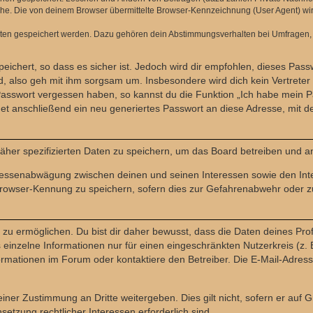
e. Die von deinem Browser übermittelte Browser-Kennzeichnung (User Agent) wird n
aten gespeichert werden. Dazu gehören dein Abstimmungsverhalten bei Umfragen, d
ichert, so dass es sicher ist. Jedoch wird dir empfohlen, dieses Pass
, also geh mit ihm sorgsam um. Insbesondere wird dich kein Vertreter 
 Passwort vergessen haben, so kannst du die Funktion „Ich habe mein 
 anschließend ein neu generiertes Passwort an diese Adresse, mit d
äher spezifizierten Daten zu speichern, um das Board betreiben und a
teressenabwägung zwischen deinen und seinen Interessen sowie den Int
rowser-Kennung zu speichern, sofern dies zur Gefahrenabwehr oder zur
 ermöglichen. Du bist dir daher bewusst, dass die Daten deines Profils 
einzelne Informationen nur für einen eingeschränkten Nutzerkreis (z. B
ationen im Forum oder kontaktiere den Betreiber. Die E-Mail-Adresse 
iner Zustimmung an Dritte weitergeben. Dies gilt nicht, sofern er auf
setzung rechtlicher Interessen erforderlich sind.