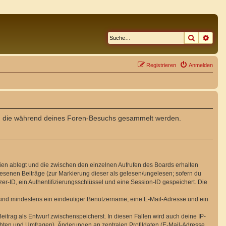
Suche
Erwe
Registrieren
Anmelden
det, die während deines Foren-Besuchs gesammelt werden.
ien ablegt und die zwischen den einzelnen Aufrufen des Boards erhalten
elesenen Beiträge (zur Markierung dieser als gelesen/ungelesen; sofern du
r-ID, ein Authentifizierungsschlüssel und eine Session-ID gespeichert. Die
g sind mindestens ein eindeutiger Benutzername, eine E-Mail-Adresse und ein
eitrag als Entwurf zwischenspeicherst. In diesen Fällen wird auch deine IP-
chten und Umfragen), Änderungen an zentralen Profildaten (E-Mail-Adresse,