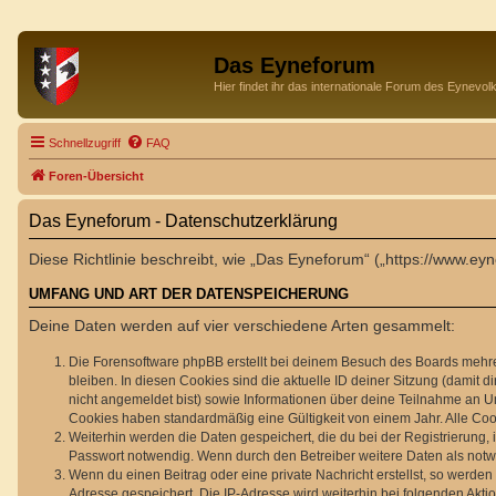
Das Eyneforum
Hier findet ihr das internationale Forum des Eynevol
Schnellzugriff
FAQ
Foren-Übersicht
Das Eyneforum - Datenschutzerklärung
Diese Richtlinie beschreibt, wie „Das Eyneforum“ („https://www.
UMFANG UND ART DER DATENSPEICHERUNG
Deine Daten werden auf vier verschiedene Arten gesammelt:
Die Forensoftware phpBB erstellt bei deinem Besuch des Boards mehrer
bleiben. In diesen Cookies sind die aktuelle ID deiner Sitzung (damit 
nicht angemeldet bist) sowie Informationen über deine Teilnahme an Um
Cookies haben standardmäßig eine Gültigkeit von einem Jahr. Alle Cook
Weiterhin werden die Daten gespeichert, die du bei der Registrierung,
Passwort notwendig. Wenn durch den Betreiber weitere Daten als notwend
Wenn du einen Beitrag oder eine private Nachricht erstellst, so werden
Adresse gespeichert. Die IP-Adresse wird weiterhin bei folgenden Akt