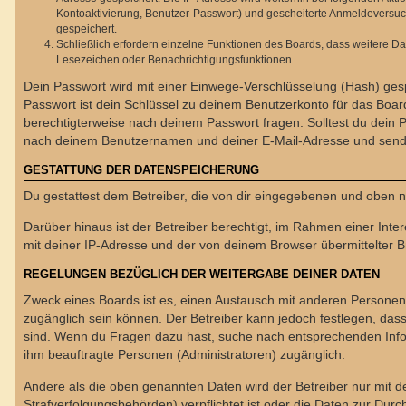
Kontoaktivierung, Benutzer-Passwort) und gescheiterte Anmeldeversuch
gespeichert.
Schließlich erfordern einzelne Funktionen des Boards, dass weitere D
Lesezeichen oder Benachrichtigungsfunktionen.
Dein Passwort wird mit einer Einwege-Verschlüsselung (Hash) gespe
Passwort ist dein Schlüssel zu deinem Benutzerkonto für das Board
berechtigterweise nach deinem Passwort fragen. Solltest du dein
nach deinem Benutzernamen und deiner E-Mail-Adresse und sendet
GESTATTUNG DER DATENSPEICHERUNG
Du gestattest dem Betreiber, die von dir eingegebenen und oben n
Darüber hinaus ist der Betreiber berechtigt, im Rahmen einer In
mit deiner IP-Adresse und der von deinem Browser übermittelter B
REGELUNGEN BEZÜGLICH DER WEITERGABE DEINER DATEN
Zweck eines Boards ist es, einen Austausch mit anderen Personen zu
zugänglich sein können. Der Betreiber kann jedoch festlegen, dass 
sind. Wenn du Fragen dazu hast, suche nach entsprechenden Inform
ihm beauftragte Personen (Administratoren) zugänglich.
Andere als die oben genannten Daten wird der Betreiber nur mit de
Strafverfolgungsbehörden) verpflichtet ist oder die Daten zur Durch