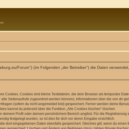
kes
eyneburg.eu/Forum“) (im Folgenden „der Betreiber“) die Daten verwen
e Cookies. Cookies sind kleine Textdateien, die dein Browser als temporäre Date
dir alle Seitenaufrufe zugeordnet werden können), Informationen über die von dir g
fragen (sofern du nicht angemeldet bist) gespeichert. Ferner werden deine Benutze
ies kannst du jederzeit über die Funktion „Alle Cookies löschen“ löschen.
 in deinem Profil oder deinem persönlichem Bereich angibst. Für die Registrierun
ig festgelegt wurden, so ist dies für dich vor deren Eingabe ersichtlich.
 die dort eingegebenen Daten ebenfalls gespeichert. Gleiches gilt, wenn du einen B
ionen gespeichert: Löschen und Ändern von Beiträgen (dazu zählen Private Nachri