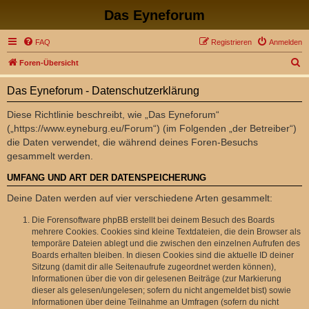
Das Eyneforum
FAQ
Registrieren
Anmelden
S
Foren-Übersicht
u
Das Eyneforum - Datenschutzerklärung
c
h
Diese Richtlinie beschreibt, wie „Das Eyneforum“
(„https://www.eyneburg.eu/Forum“) (im Folgenden „der Betreiber“)
e
die Daten verwendet, die während deines Foren-Besuchs
gesammelt werden.
UMFANG UND ART DER DATENSPEICHERUNG
Deine Daten werden auf vier verschiedene Arten gesammelt:
Die Forensoftware phpBB erstellt bei deinem Besuch des Boards
mehrere Cookies. Cookies sind kleine Textdateien, die dein Browser als
temporäre Dateien ablegt und die zwischen den einzelnen Aufrufen des
Boards erhalten bleiben. In diesen Cookies sind die aktuelle ID deiner
Sitzung (damit dir alle Seitenaufrufe zugeordnet werden können),
Informationen über die von dir gelesenen Beiträge (zur Markierung
dieser als gelesen/ungelesen; sofern du nicht angemeldet bist) sowie
Informationen über deine Teilnahme an Umfragen (sofern du nicht