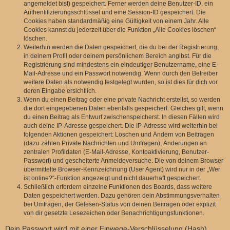
angemeldet bist) gespeichert. Ferner werden deine Benutzer-ID, ein
Authentifizierungsschlüssel und eine Session-ID gespeichert. Die
Cookies haben standardmäßig eine Gültigkeit von einem Jahr. Alle
Cookies kannst du jederzeit über die Funktion „Alle Cookies löschen“
löschen.
Weiterhin werden die Daten gespeichert, die du bei der Registrierung,
in deinem Profil oder deinem persönlichem Bereich angibst. Für die
Registrierung sind mindestens ein eindeutiger Benutzername, eine E-
Mail-Adresse und ein Passwort notwendig. Wenn durch den Betreiber
weitere Daten als notwendig festgelegt wurden, so ist dies für dich vor
deren Eingabe ersichtlich.
Wenn du einen Beitrag oder eine private Nachricht erstellst, so werden
die dort eingegebenen Daten ebenfalls gespeichert. Gleiches gilt, wenn
du einen Beitrag als Entwurf zwischenspeicherst. In diesen Fällen wird
auch deine IP-Adresse gespeichert. Die IP-Adresse wird weiterhin bei
folgenden Aktionen gespeichert: Löschen und Ändern von Beiträgen
(dazu zählen Private Nachrichten und Umfragen), Änderungen an
zentralen Profildaten (E-Mail-Adresse, Kontoaktivierung, Benutzer-
Passwort) und gescheiterte Anmeldeversuche. Die von deinem Browser
übermittelte Browser-Kennzeichnung (User Agent) wird nur in der „Wer
ist online?“-Funktion angezeigt und nicht dauerhaft gespeichert.
Schließlich erfordern einzelne Funktionen des Boards, dass weitere
Daten gespeichert werden. Dazu gehören dein Abstimmungsverhalten
bei Umfragen, der Gelesen-Status von deinen Beiträgen oder explizit
von dir gesetzte Lesezeichen oder Benachrichtigungsfunktionen.
Dein Passwort wird mit einer Einwege-Verschlüsselung (Hash)