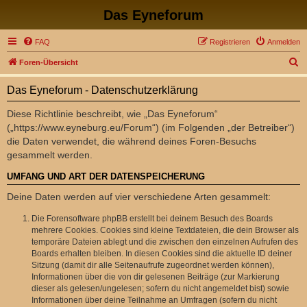
Das Eyneforum
FAQ
Registrieren
Anmelden
S
Foren-Übersicht
u
Das Eyneforum - Datenschutzerklärung
c
h
Diese Richtlinie beschreibt, wie „Das Eyneforum“
(„https://www.eyneburg.eu/Forum“) (im Folgenden „der Betreiber“)
e
die Daten verwendet, die während deines Foren-Besuchs
gesammelt werden.
UMFANG UND ART DER DATENSPEICHERUNG
Deine Daten werden auf vier verschiedene Arten gesammelt:
Die Forensoftware phpBB erstellt bei deinem Besuch des Boards
mehrere Cookies. Cookies sind kleine Textdateien, die dein Browser als
temporäre Dateien ablegt und die zwischen den einzelnen Aufrufen des
Boards erhalten bleiben. In diesen Cookies sind die aktuelle ID deiner
Sitzung (damit dir alle Seitenaufrufe zugeordnet werden können),
Informationen über die von dir gelesenen Beiträge (zur Markierung
dieser als gelesen/ungelesen; sofern du nicht angemeldet bist) sowie
Informationen über deine Teilnahme an Umfragen (sofern du nicht