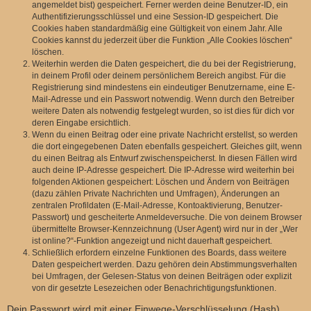
angemeldet bist) gespeichert. Ferner werden deine Benutzer-ID, ein
Authentifizierungsschlüssel und eine Session-ID gespeichert. Die
Cookies haben standardmäßig eine Gültigkeit von einem Jahr. Alle
Cookies kannst du jederzeit über die Funktion „Alle Cookies löschen“
löschen.
Weiterhin werden die Daten gespeichert, die du bei der Registrierung,
in deinem Profil oder deinem persönlichem Bereich angibst. Für die
Registrierung sind mindestens ein eindeutiger Benutzername, eine E-
Mail-Adresse und ein Passwort notwendig. Wenn durch den Betreiber
weitere Daten als notwendig festgelegt wurden, so ist dies für dich vor
deren Eingabe ersichtlich.
Wenn du einen Beitrag oder eine private Nachricht erstellst, so werden
die dort eingegebenen Daten ebenfalls gespeichert. Gleiches gilt, wenn
du einen Beitrag als Entwurf zwischenspeicherst. In diesen Fällen wird
auch deine IP-Adresse gespeichert. Die IP-Adresse wird weiterhin bei
folgenden Aktionen gespeichert: Löschen und Ändern von Beiträgen
(dazu zählen Private Nachrichten und Umfragen), Änderungen an
zentralen Profildaten (E-Mail-Adresse, Kontoaktivierung, Benutzer-
Passwort) und gescheiterte Anmeldeversuche. Die von deinem Browser
übermittelte Browser-Kennzeichnung (User Agent) wird nur in der „Wer
ist online?“-Funktion angezeigt und nicht dauerhaft gespeichert.
Schließlich erfordern einzelne Funktionen des Boards, dass weitere
Daten gespeichert werden. Dazu gehören dein Abstimmungsverhalten
bei Umfragen, der Gelesen-Status von deinen Beiträgen oder explizit
von dir gesetzte Lesezeichen oder Benachrichtigungsfunktionen.
Dein Passwort wird mit einer Einwege-Verschlüsselung (Hash)