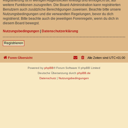
Registrierung ist in wenigen Augenblicken erledigt und ermöglicht dir, auf
weitere Funktionen zuzugreifen. Die Board-Administration kann registrierten
Benutzern auch zusätzliche Berechtigungen zuweisen. Beachte bitte unsere
Nutzungsbedingungen und die verwandten Regelungen, bevor du dich
registrierst. Bitte beachte auch die jeweiligen Forenregeln, wenn du dich in
diesem Board bewegst.
Nutzungsbedingungen
|
Datenschutzerklärung
Registrieren
Foren-Übersicht
Alle Zeiten sind
UTC+01:00
Powered by
phpBB
® Forum Software © phpBB Limited
Deutsche Übersetzung durch
phpBB.de
Datenschutz
|
Nutzungsbedingungen