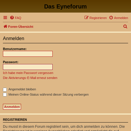
Das Eyneforum
FAQ
Registrieren
Anmelden
S
Foren-Übersicht
u
Anmelden
c
h
Benutzername:
e
Passwort:
Ich habe mein Passwort vergessen
Die Aktivierungs-E-Mail erneut senden
Angemeldet bleiben
Meinen Online-Status während dieser Sitzung verbergen
REGISTRIEREN
Du musst in diesem Forum registriert sein, um dich anmelden zu können. Die