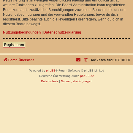
Registrierung ist in wenigen Augenblicken erledigt und ermöglicht dir, auf
weitere Funktionen zuzugreifen. Die Board-Administration kann registrierten
Benutzern auch zusätzliche Berechtigungen zuweisen. Beachte bitte unsere
Nutzungsbedingungen und die verwandten Regelungen, bevor du dich
registrierst. Bitte beachte auch die jeweiligen Forenregeln, wenn du dich in
diesem Board bewegst.
Nutzungsbedingungen
|
Datenschutzerklärung
Registrieren
Foren-Übersicht
Alle Zeiten sind
UTC+01:00
Powered by
phpBB
® Forum Software © phpBB Limited
Deutsche Übersetzung durch
phpBB.de
Datenschutz
|
Nutzungsbedingungen