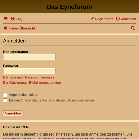
Das Eyneforum
FAQ
Registrieren
Anmelden
S
Foren-Übersicht
u
Anmelden
c
h
Benutzername:
e
Passwort:
Ich habe mein Passwort vergessen
Die Aktivierungs-E-Mail erneut senden
Angemeldet bleiben
Meinen Online-Status während dieser Sitzung verbergen
REGISTRIEREN
Du musst in diesem Forum registriert sein, um dich anmelden zu können. Die