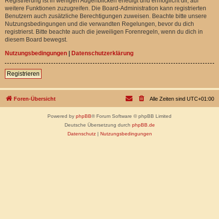
Registrierung ist in wenigen Augenblicken erledigt und ermöglicht dir, auf
weitere Funktionen zuzugreifen. Die Board-Administration kann registrierten
Benutzern auch zusätzliche Berechtigungen zuweisen. Beachte bitte unsere
Nutzungsbedingungen und die verwandten Regelungen, bevor du dich
registrierst. Bitte beachte auch die jeweiligen Forenregeln, wenn du dich in
diesem Board bewegst.
Nutzungsbedingungen
|
Datenschutzerklärung
Registrieren
Foren-Übersicht
Alle Zeiten sind
UTC+01:00
Powered by
phpBB
® Forum Software © phpBB Limited
Deutsche Übersetzung durch
phpBB.de
Datenschutz
|
Nutzungsbedingungen