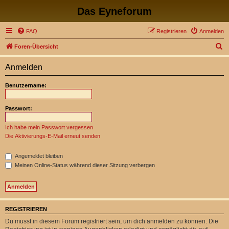
Das Eyneforum
FAQ
Registrieren
Anmelden
S
Foren-Übersicht
u
Anmelden
c
h
Benutzername:
e
Passwort:
Ich habe mein Passwort vergessen
Die Aktivierungs-E-Mail erneut senden
Angemeldet bleiben
Meinen Online-Status während dieser Sitzung verbergen
REGISTRIEREN
Du musst in diesem Forum registriert sein, um dich anmelden zu können. Die