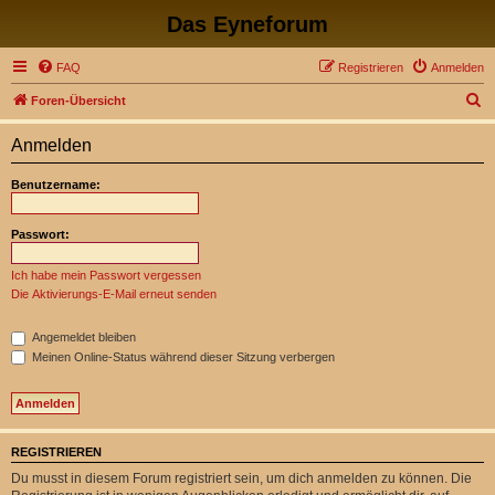
Das Eyneforum
FAQ
Registrieren
Anmelden
S
Foren-Übersicht
u
Anmelden
c
h
Benutzername:
e
Passwort:
Ich habe mein Passwort vergessen
Die Aktivierungs-E-Mail erneut senden
Angemeldet bleiben
Meinen Online-Status während dieser Sitzung verbergen
REGISTRIEREN
Du musst in diesem Forum registriert sein, um dich anmelden zu können. Die