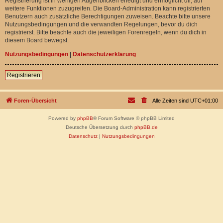
Registrierung ist in wenigen Augenblicken erledigt und ermöglicht dir, auf
weitere Funktionen zuzugreifen. Die Board-Administration kann registrierten
Benutzern auch zusätzliche Berechtigungen zuweisen. Beachte bitte unsere
Nutzungsbedingungen und die verwandten Regelungen, bevor du dich
registrierst. Bitte beachte auch die jeweiligen Forenregeln, wenn du dich in
diesem Board bewegst.
Nutzungsbedingungen
|
Datenschutzerklärung
Registrieren
Foren-Übersicht
Alle Zeiten sind
UTC+01:00
Powered by
phpBB
® Forum Software © phpBB Limited
Deutsche Übersetzung durch
phpBB.de
Datenschutz
|
Nutzungsbedingungen