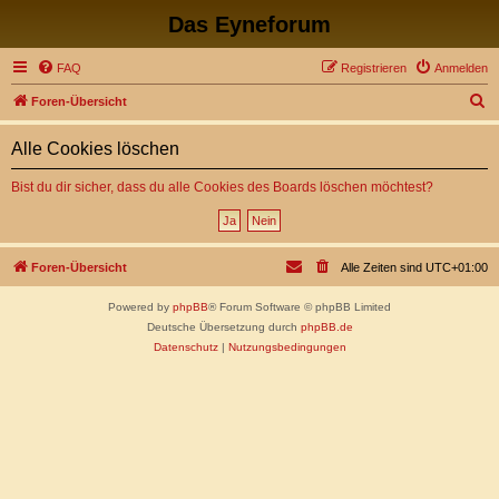
Das Eyneforum
FAQ
Registrieren
Anmelden
S
Foren-Übersicht
u
Alle Cookies löschen
c
h
Bist du dir sicher, dass du alle Cookies des Boards löschen möchtest?
e
Foren-Übersicht
Alle Zeiten sind
UTC+01:00
Powered by
phpBB
® Forum Software © phpBB Limited
Deutsche Übersetzung durch
phpBB.de
Datenschutz
|
Nutzungsbedingungen