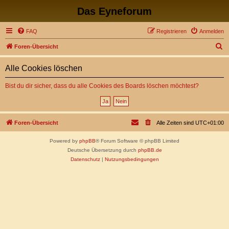
Das Eyneforum
FAQ
Registrieren
Anmelden
S
Foren-Übersicht
u
Alle Cookies löschen
c
h
Bist du dir sicher, dass du alle Cookies des Boards löschen möchtest?
e
Foren-Übersicht
Alle Zeiten sind
UTC+01:00
Powered by
phpBB
® Forum Software © phpBB Limited
Deutsche Übersetzung durch
phpBB.de
Datenschutz
|
Nutzungsbedingungen