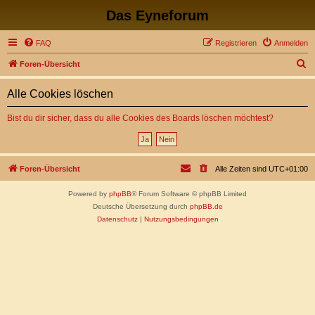
Das Eyneforum
FAQ
Registrieren
Anmelden
S
Foren-Übersicht
u
Alle Cookies löschen
c
h
Bist du dir sicher, dass du alle Cookies des Boards löschen möchtest?
e
Foren-Übersicht
Alle Zeiten sind
UTC+01:00
Powered by
phpBB
® Forum Software © phpBB Limited
Deutsche Übersetzung durch
phpBB.de
Datenschutz
|
Nutzungsbedingungen