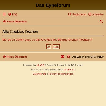
Das Eyneforum
FAQ
Registrieren
Anmelden
S
Foren-Übersicht
u
Alle Cookies löschen
c
h
Bist du dir sicher, dass du alle Cookies des Boards löschen möchtest?
e
Foren-Übersicht
Alle Zeiten sind
UTC+01:00
Powered by
phpBB
® Forum Software © phpBB Limited
Deutsche Übersetzung durch
phpBB.de
Datenschutz
|
Nutzungsbedingungen