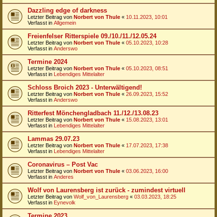
Dazzling edge of darkness
Letzter Beitrag von
Norbert von Thule
«
10.11.2023, 10:01
Verfasst in
Allgemein
Freienfelser Ritterspiele 09./10./11./12.05.24
Letzter Beitrag von
Norbert von Thule
«
05.10.2023, 10:28
Verfasst in
Anderswo
Termine 2024
Letzter Beitrag von
Norbert von Thule
«
05.10.2023, 08:51
Verfasst in
Lebendiges Mittelalter
Schloss Broich 2023 - Unterwältigend!
Letzter Beitrag von
Norbert von Thule
«
26.09.2023, 15:52
Verfasst in
Anderswo
Ritterfest Mönchengladbach 11./12./13.08.23
Letzter Beitrag von
Norbert von Thule
«
15.08.2023, 13:01
Verfasst in
Lebendiges Mittelalter
Lammas 29.07.23
Letzter Beitrag von
Norbert von Thule
«
17.07.2023, 17:38
Verfasst in
Lebendiges Mittelalter
Coronavirus – Post Vac
Letzter Beitrag von
Norbert von Thule
«
03.06.2023, 16:00
Verfasst in
Anderes
Wolf von Laurensberg ist zurück - zumindest virtuell
Letzter Beitrag von
Wolf_von_Laurensberg
«
03.03.2023, 18:25
Verfasst in
Eynevolk
Termine 2023