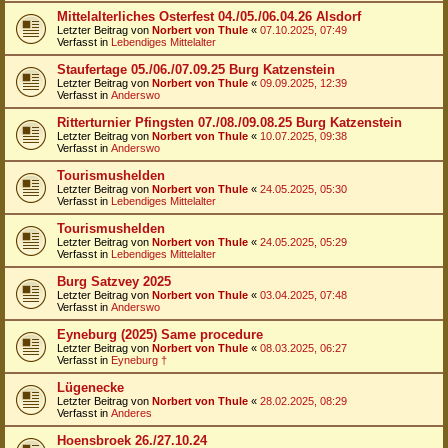
Mittelalterliches Osterfest 04./05./06.04.26 Alsdorf
Letzter Beitrag von
Norbert von Thule
«
07.10.2025, 07:49
Verfasst in
Lebendiges Mittelalter
Staufertage 05./06./07.09.25 Burg Katzenstein
Letzter Beitrag von
Norbert von Thule
«
09.09.2025, 12:39
Verfasst in
Anderswo
Ritterturnier Pfingsten 07./08./09.08.25 Burg Katzenstein
Letzter Beitrag von
Norbert von Thule
«
10.07.2025, 09:38
Verfasst in
Anderswo
Tourismushelden
Letzter Beitrag von
Norbert von Thule
«
24.05.2025, 05:30
Verfasst in
Lebendiges Mittelalter
Tourismushelden
Letzter Beitrag von
Norbert von Thule
«
24.05.2025, 05:29
Verfasst in
Lebendiges Mittelalter
Burg Satzvey 2025
Letzter Beitrag von
Norbert von Thule
«
03.04.2025, 07:48
Verfasst in
Anderswo
Eyneburg (2025) Same procedure
Letzter Beitrag von
Norbert von Thule
«
08.03.2025, 06:27
Verfasst in
Eyneburg †
Lügenecke
Letzter Beitrag von
Norbert von Thule
«
28.02.2025, 08:29
Verfasst in
Anderes
Hoensbroek 26./27.10.24