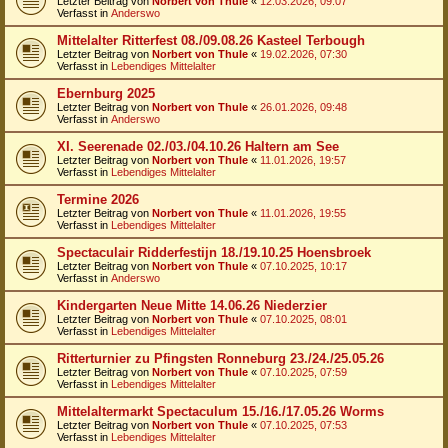
Letzter Beitrag von
Norbert von Thule
«
12.03.2026, 09:07
Verfasst in
Anderswo
Mittelalter Ritterfest 08./09.08.26 Kasteel Terbough
Letzter Beitrag von
Norbert von Thule
«
19.02.2026, 07:30
Verfasst in
Lebendiges Mittelalter
Ebernburg 2025
Letzter Beitrag von
Norbert von Thule
«
26.01.2026, 09:48
Verfasst in
Anderswo
XI. Seerenade 02./03./04.10.26 Haltern am See
Letzter Beitrag von
Norbert von Thule
«
11.01.2026, 19:57
Verfasst in
Lebendiges Mittelalter
Termine 2026
Letzter Beitrag von
Norbert von Thule
«
11.01.2026, 19:55
Verfasst in
Lebendiges Mittelalter
Spectaculair Ridderfestijn 18./19.10.25 Hoensbroek
Letzter Beitrag von
Norbert von Thule
«
07.10.2025, 10:17
Verfasst in
Anderswo
Kindergarten Neue Mitte 14.06.26 Niederzier
Letzter Beitrag von
Norbert von Thule
«
07.10.2025, 08:01
Verfasst in
Lebendiges Mittelalter
Ritterturnier zu Pfingsten Ronneburg 23./24./25.05.26
Letzter Beitrag von
Norbert von Thule
«
07.10.2025, 07:59
Verfasst in
Lebendiges Mittelalter
Mittelaltermarkt Spectaculum 15./16./17.05.26 Worms
Letzter Beitrag von
Norbert von Thule
«
07.10.2025, 07:53
Verfasst in
Lebendiges Mittelalter