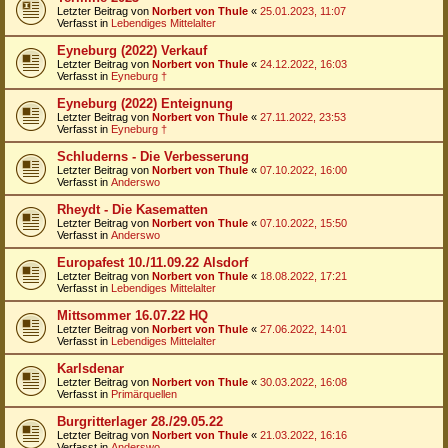
Letzter Beitrag von
Norbert von Thule
«
25.01.2023, 11:07
Verfasst in
Lebendiges Mittelalter
Eyneburg (2022) Verkauf
Letzter Beitrag von
Norbert von Thule
«
24.12.2022, 16:03
Verfasst in
Eyneburg †
Eyneburg (2022) Enteignung
Letzter Beitrag von
Norbert von Thule
«
27.11.2022, 23:53
Verfasst in
Eyneburg †
Schluderns - Die Verbesserung
Letzter Beitrag von
Norbert von Thule
«
07.10.2022, 16:00
Verfasst in
Anderswo
Rheydt - Die Kasematten
Letzter Beitrag von
Norbert von Thule
«
07.10.2022, 15:50
Verfasst in
Anderswo
Europafest 10./11.09.22 Alsdorf
Letzter Beitrag von
Norbert von Thule
«
18.08.2022, 17:21
Verfasst in
Lebendiges Mittelalter
Mittsommer 16.07.22 HQ
Letzter Beitrag von
Norbert von Thule
«
27.06.2022, 14:01
Verfasst in
Lebendiges Mittelalter
Karlsdenar
Letzter Beitrag von
Norbert von Thule
«
30.03.2022, 16:08
Verfasst in
Primärquellen
Burgritterlager 28./29.05.22
Letzter Beitrag von
Norbert von Thule
«
21.03.2022, 16:16
Verfasst in
Anderswo