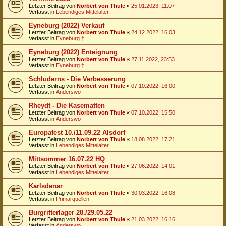
Letzter Beitrag von
Norbert von Thule
«
25.01.2023, 11:07
Verfasst in
Lebendiges Mittelalter
Eyneburg (2022) Verkauf
Letzter Beitrag von
Norbert von Thule
«
24.12.2022, 16:03
Verfasst in
Eyneburg †
Eyneburg (2022) Enteignung
Letzter Beitrag von
Norbert von Thule
«
27.11.2022, 23:53
Verfasst in
Eyneburg †
Schluderns - Die Verbesserung
Letzter Beitrag von
Norbert von Thule
«
07.10.2022, 16:00
Verfasst in
Anderswo
Rheydt - Die Kasematten
Letzter Beitrag von
Norbert von Thule
«
07.10.2022, 15:50
Verfasst in
Anderswo
Europafest 10./11.09.22 Alsdorf
Letzter Beitrag von
Norbert von Thule
«
18.08.2022, 17:21
Verfasst in
Lebendiges Mittelalter
Mittsommer 16.07.22 HQ
Letzter Beitrag von
Norbert von Thule
«
27.06.2022, 14:01
Verfasst in
Lebendiges Mittelalter
Karlsdenar
Letzter Beitrag von
Norbert von Thule
«
30.03.2022, 16:08
Verfasst in
Primärquellen
Burgritterlager 28./29.05.22
Letzter Beitrag von
Norbert von Thule
«
21.03.2022, 16:16
Verfasst in
Anderswo