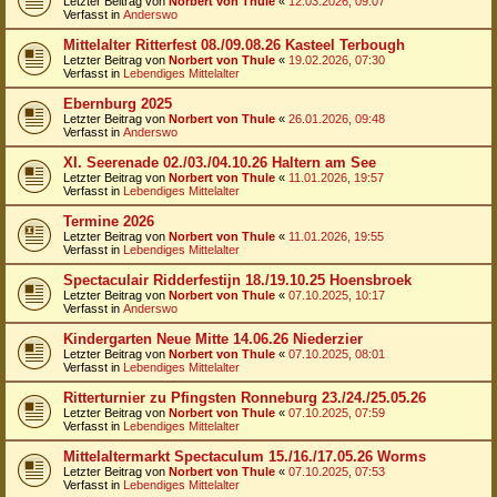
Letzter Beitrag von
Norbert von Thule
«
12.03.2026, 09:07
Verfasst in
Anderswo
Mittelalter Ritterfest 08./09.08.26 Kasteel Terbough
Letzter Beitrag von
Norbert von Thule
«
19.02.2026, 07:30
Verfasst in
Lebendiges Mittelalter
Ebernburg 2025
Letzter Beitrag von
Norbert von Thule
«
26.01.2026, 09:48
Verfasst in
Anderswo
XI. Seerenade 02./03./04.10.26 Haltern am See
Letzter Beitrag von
Norbert von Thule
«
11.01.2026, 19:57
Verfasst in
Lebendiges Mittelalter
Termine 2026
Letzter Beitrag von
Norbert von Thule
«
11.01.2026, 19:55
Verfasst in
Lebendiges Mittelalter
Spectaculair Ridderfestijn 18./19.10.25 Hoensbroek
Letzter Beitrag von
Norbert von Thule
«
07.10.2025, 10:17
Verfasst in
Anderswo
Kindergarten Neue Mitte 14.06.26 Niederzier
Letzter Beitrag von
Norbert von Thule
«
07.10.2025, 08:01
Verfasst in
Lebendiges Mittelalter
Ritterturnier zu Pfingsten Ronneburg 23./24./25.05.26
Letzter Beitrag von
Norbert von Thule
«
07.10.2025, 07:59
Verfasst in
Lebendiges Mittelalter
Mittelaltermarkt Spectaculum 15./16./17.05.26 Worms
Letzter Beitrag von
Norbert von Thule
«
07.10.2025, 07:53
Verfasst in
Lebendiges Mittelalter