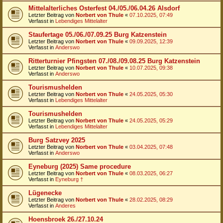
Mittelalterliches Osterfest 04./05./06.04.26 Alsdorf
Letzter Beitrag von
Norbert von Thule
«
07.10.2025, 07:49
Verfasst in
Lebendiges Mittelalter
Staufertage 05./06./07.09.25 Burg Katzenstein
Letzter Beitrag von
Norbert von Thule
«
09.09.2025, 12:39
Verfasst in
Anderswo
Ritterturnier Pfingsten 07./08./09.08.25 Burg Katzenstein
Letzter Beitrag von
Norbert von Thule
«
10.07.2025, 09:38
Verfasst in
Anderswo
Tourismushelden
Letzter Beitrag von
Norbert von Thule
«
24.05.2025, 05:30
Verfasst in
Lebendiges Mittelalter
Tourismushelden
Letzter Beitrag von
Norbert von Thule
«
24.05.2025, 05:29
Verfasst in
Lebendiges Mittelalter
Burg Satzvey 2025
Letzter Beitrag von
Norbert von Thule
«
03.04.2025, 07:48
Verfasst in
Anderswo
Eyneburg (2025) Same procedure
Letzter Beitrag von
Norbert von Thule
«
08.03.2025, 06:27
Verfasst in
Eyneburg †
Lügenecke
Letzter Beitrag von
Norbert von Thule
«
28.02.2025, 08:29
Verfasst in
Anderes
Hoensbroek 26./27.10.24