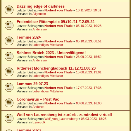
Dazzling edge of darkness
Letzter Beitrag von
Norbert von Thule
«
10.11.2023, 10:01
Verfasst in
Allgemein
Freienfelser Ritterspiele 09./10./11./12.05.24
Letzter Beitrag von
Norbert von Thule
«
05.10.2023, 10:28
Verfasst in
Anderswo
Termine 2024
Letzter Beitrag von
Norbert von Thule
«
05.10.2023, 08:51
Verfasst in
Lebendiges Mittelalter
Schloss Broich 2023 - Unterwältigend!
Letzter Beitrag von
Norbert von Thule
«
26.09.2023, 15:52
Verfasst in
Anderswo
Ritterfest Mönchengladbach 11./12./13.08.23
Letzter Beitrag von
Norbert von Thule
«
15.08.2023, 13:01
Verfasst in
Lebendiges Mittelalter
Lammas 29.07.23
Letzter Beitrag von
Norbert von Thule
«
17.07.2023, 17:38
Verfasst in
Lebendiges Mittelalter
Coronavirus – Post Vac
Letzter Beitrag von
Norbert von Thule
«
03.06.2023, 16:00
Verfasst in
Anderes
Wolf von Laurensberg ist zurück - zumindest virtuell
Letzter Beitrag von
Wolf_von_Laurensberg
«
03.03.2023, 18:25
Verfasst in
Eynevolk
Termine 2023