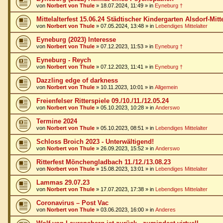
von
Norbert von Thule
»
18.07.2024, 11:49
» in
Eyneburg †
Mittelalterfest 15.06.24 Städtischer Kindergarten Alsdorf-Mitt
von
Norbert von Thule
»
07.05.2024, 13:48
» in
Lebendiges Mittelalter
Eyneburg (2023) Interesse
von
Norbert von Thule
»
07.12.2023, 11:53
» in
Eyneburg †
Eyneburg - Reych
von
Norbert von Thule
»
07.12.2023, 11:41
» in
Eyneburg †
Dazzling edge of darkness
von
Norbert von Thule
»
10.11.2023, 10:01
» in
Allgemein
Freienfelser Ritterspiele 09./10./11./12.05.24
von
Norbert von Thule
»
05.10.2023, 10:28
» in
Anderswo
Termine 2024
von
Norbert von Thule
»
05.10.2023, 08:51
» in
Lebendiges Mittelalter
Schloss Broich 2023 - Unterwältigend!
von
Norbert von Thule
»
26.09.2023, 15:52
» in
Anderswo
Ritterfest Mönchengladbach 11./12./13.08.23
von
Norbert von Thule
»
15.08.2023, 13:01
» in
Lebendiges Mittelalter
Lammas 29.07.23
von
Norbert von Thule
»
17.07.2023, 17:38
» in
Lebendiges Mittelalter
Coronavirus – Post Vac
von
Norbert von Thule
»
03.06.2023, 16:00
» in
Anderes