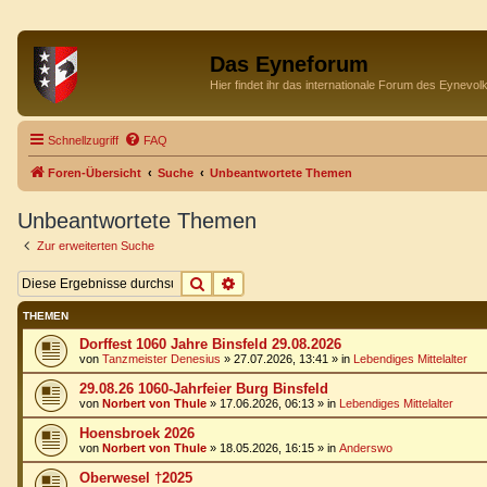
Das Eyneforum
Hier findet ihr das internationale Forum des Eynevol
Schnellzugriff
FAQ
Foren-Übersicht
Suche
Unbeantwortete Themen
Unbeantwortete Themen
Zur erweiterten Suche
Suche
Erweiterte Suche
THEMEN
Dorffest 1060 Jahre Binsfeld 29.08.2026
von
Tanzmeister Denesius
»
27.07.2026, 13:41
» in
Lebendiges Mittelalter
29.08.26 1060-Jahrfeier Burg Binsfeld
von
Norbert von Thule
»
17.06.2026, 06:13
» in
Lebendiges Mittelalter
Hoensbroek 2026
von
Norbert von Thule
»
18.05.2026, 16:15
» in
Anderswo
Oberwesel †2025