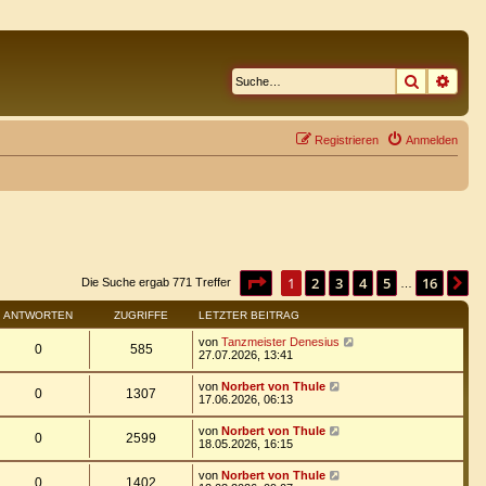
Suche
Erwe
Registrieren
Anmelden
Seite
1
von
16
1
2
3
4
5
16
N
Die Suche ergab 771 Treffer
…
ANTWORTEN
ZUGRIFFE
LETZTER BEITRAG
von
Tanzmeister Denesius
0
585
27.07.2026, 13:41
von
Norbert von Thule
0
1307
17.06.2026, 06:13
von
Norbert von Thule
0
2599
18.05.2026, 16:15
von
Norbert von Thule
0
1402