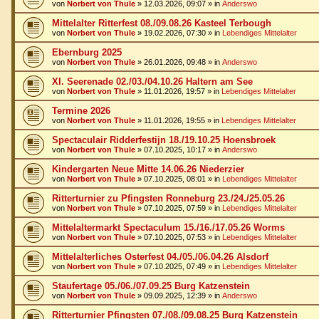
von
Norbert von Thule
»
12.03.2026, 09:07
» in
Anderswo
Mittelalter Ritterfest 08./09.08.26 Kasteel Terbough
von
Norbert von Thule
»
19.02.2026, 07:30
» in
Lebendiges Mittelalter
Ebernburg 2025
von
Norbert von Thule
»
26.01.2026, 09:48
» in
Anderswo
XI. Seerenade 02./03./04.10.26 Haltern am See
von
Norbert von Thule
»
11.01.2026, 19:57
» in
Lebendiges Mittelalter
Termine 2026
von
Norbert von Thule
»
11.01.2026, 19:55
» in
Lebendiges Mittelalter
Spectaculair Ridderfestijn 18./19.10.25 Hoensbroek
von
Norbert von Thule
»
07.10.2025, 10:17
» in
Anderswo
Kindergarten Neue Mitte 14.06.26 Niederzier
von
Norbert von Thule
»
07.10.2025, 08:01
» in
Lebendiges Mittelalter
Ritterturnier zu Pfingsten Ronneburg 23./24./25.05.26
von
Norbert von Thule
»
07.10.2025, 07:59
» in
Lebendiges Mittelalter
Mittelaltermarkt Spectaculum 15./16./17.05.26 Worms
von
Norbert von Thule
»
07.10.2025, 07:53
» in
Lebendiges Mittelalter
Mittelalterliches Osterfest 04./05./06.04.26 Alsdorf
von
Norbert von Thule
»
07.10.2025, 07:49
» in
Lebendiges Mittelalter
Staufertage 05./06./07.09.25 Burg Katzenstein
von
Norbert von Thule
»
09.09.2025, 12:39
» in
Anderswo
Ritterturnier Pfingsten 07./08./09.08.25 Burg Katzenstein