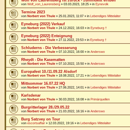
Wolf von Laurensberg ist zurück - zumindest virtuell
von
Wolf_von_Laurensberg
»
03.03.2023, 18:25
» in
Eynevolk
Termine 2023
von
Norbert von Thule
»
25.01.2023, 11:07
» in
Lebendiges Mittelalter
Eyneburg (2022) Verkauf
von
Norbert von Thule
»
24.12.2022, 16:03
» in
Eyneburg †
Eyneburg (2022) Enteignung
von
Norbert von Thule
»
27.11.2022, 23:53
» in
Eyneburg †
Schluderns - Die Verbesserung
von
Norbert von Thule
»
07.10.2022, 16:00
» in
Anderswo
Rheydt - Die Kasematten
von
Norbert von Thule
»
07.10.2022, 15:50
» in
Anderswo
Europafest 10./11.09.22 Alsdorf
von
Norbert von Thule
»
18.08.2022, 17:21
» in
Lebendiges Mittelalter
Mittsommer 16.07.22 HQ
von
Norbert von Thule
»
27.06.2022, 14:01
» in
Lebendiges Mittelalter
Karlsdenar
von
Norbert von Thule
»
30.03.2022, 16:08
» in
Primärquellen
Burgritterlager 28./29.05.22
von
Norbert von Thule
»
21.03.2022, 16:16
» in
Anderswo
Burg Satzvey on Tour
von
escortsaffair
»
12.03.2022, 19:16
» in
Lebendiges Mittelalter