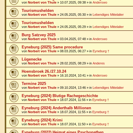
von
Norbert von Thule
»
10.07.2025, 09:38
» in
Anderswo
Tourismushelden
von
Norbert von Thule
»
24.05.2025, 05:30
» in
Lebendiges Mittelalter
Tourismushelden
von
Norbert von Thule
»
24.05.2025, 05:29
» in
Lebendiges Mittelalter
Burg Satzvey 2025
von
Norbert von Thule
»
03.04.2025, 07:48
» in
Anderswo
Eyneburg (2025) Same procedure
von
Norbert von Thule
»
08.03.2025, 06:27
» in
Eyneburg †
Lügenecke
von
Norbert von Thule
»
28.02.2025, 08:29
» in
Anderes
Hoensbroek 26./27.10.24
von
Norbert von Thule
»
16.10.2024, 10:41
» in
Anderswo
Termine 2025
von
Norbert von Thule
»
09.10.2024, 13:46
» in
Lebendiges Mittelalter
Eyneburg (2024) Blutige Rachegeschichte
von
Norbert von Thule
»
18.07.2024, 11:56
» in
Eyneburg †
Eyneburg (2024) Anderthalb Millionen
von
Norbert von Thule
»
18.07.2024, 11:55
» in
Eyneburg †
Eyneburg (2024) Krimi
von
Norbert von Thule
»
18.07.2024, 11:50
» in
Eyneburg †
Eyneburg (2022) Heimat eines Psychopathen