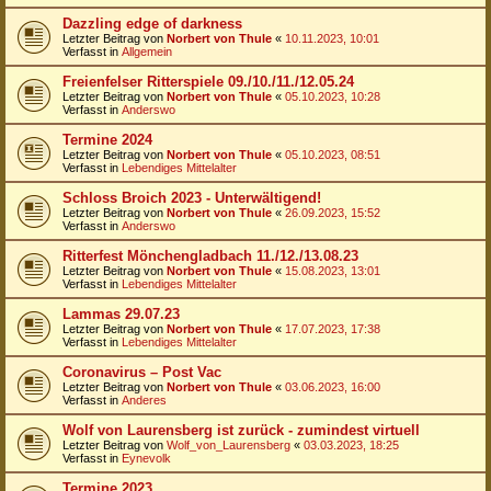
Dazzling edge of darkness
Letzter Beitrag von
Norbert von Thule
«
10.11.2023, 10:01
Verfasst in
Allgemein
Freienfelser Ritterspiele 09./10./11./12.05.24
Letzter Beitrag von
Norbert von Thule
«
05.10.2023, 10:28
Verfasst in
Anderswo
Termine 2024
Letzter Beitrag von
Norbert von Thule
«
05.10.2023, 08:51
Verfasst in
Lebendiges Mittelalter
Schloss Broich 2023 - Unterwältigend!
Letzter Beitrag von
Norbert von Thule
«
26.09.2023, 15:52
Verfasst in
Anderswo
Ritterfest Mönchengladbach 11./12./13.08.23
Letzter Beitrag von
Norbert von Thule
«
15.08.2023, 13:01
Verfasst in
Lebendiges Mittelalter
Lammas 29.07.23
Letzter Beitrag von
Norbert von Thule
«
17.07.2023, 17:38
Verfasst in
Lebendiges Mittelalter
Coronavirus – Post Vac
Letzter Beitrag von
Norbert von Thule
«
03.06.2023, 16:00
Verfasst in
Anderes
Wolf von Laurensberg ist zurück - zumindest virtuell
Letzter Beitrag von
Wolf_von_Laurensberg
«
03.03.2023, 18:25
Verfasst in
Eynevolk
Termine 2023