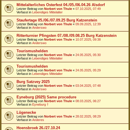
Mittelalterliches Osterfest 04./05./06.04.26 Alsdorf
Letzter Beitrag von
Norbert von Thule
«
07.10.2025, 07:49
Verfasst in
Lebendiges Mittelalter
Staufertage 05./06./07.09.25 Burg Katzenstein
Letzter Beitrag von
Norbert von Thule
«
09.09.2025, 12:39
Verfasst in
Anderswo
Ritterturnier Pfingsten 07./08./09.08.25 Burg Katzenstein
Letzter Beitrag von
Norbert von Thule
«
10.07.2025, 09:38
Verfasst in
Anderswo
Tourismushelden
Letzter Beitrag von
Norbert von Thule
«
24.05.2025, 05:30
Verfasst in
Lebendiges Mittelalter
Tourismushelden
Letzter Beitrag von
Norbert von Thule
«
24.05.2025, 05:29
Verfasst in
Lebendiges Mittelalter
Burg Satzvey 2025
Letzter Beitrag von
Norbert von Thule
«
03.04.2025, 07:48
Verfasst in
Anderswo
Eyneburg (2025) Same procedure
Letzter Beitrag von
Norbert von Thule
«
08.03.2025, 06:27
Verfasst in
Eyneburg †
Lügenecke
Letzter Beitrag von
Norbert von Thule
«
28.02.2025, 08:29
Verfasst in
Anderes
Hoensbroek 26./27.10.24