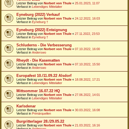
Letzter Beitrag von
Norbert von Thule
«
25.01.2023, 11:07
Verfasst in
Lebendiges Mittelalter
Eyneburg (2022) Verkauf
Letzter Beitrag von
Norbert von Thule
«
24.12.2022, 16:03
Verfasst in
Eyneburg †
Eyneburg (2022) Enteignung
Letzter Beitrag von
Norbert von Thule
«
27.11.2022, 23:53
Verfasst in
Eyneburg †
Schluderns - Die Verbesserung
Letzter Beitrag von
Norbert von Thule
«
07.10.2022, 16:00
Verfasst in
Anderswo
Rheydt - Die Kasematten
Letzter Beitrag von
Norbert von Thule
«
07.10.2022, 15:50
Verfasst in
Anderswo
Europafest 10./11.09.22 Alsdorf
Letzter Beitrag von
Norbert von Thule
«
18.08.2022, 17:21
Verfasst in
Lebendiges Mittelalter
Mittsommer 16.07.22 HQ
Letzter Beitrag von
Norbert von Thule
«
27.06.2022, 14:01
Verfasst in
Lebendiges Mittelalter
Karlsdenar
Letzter Beitrag von
Norbert von Thule
«
30.03.2022, 16:08
Verfasst in
Primärquellen
Burgritterlager 28./29.05.22
Letzter Beitrag von
Norbert von Thule
«
21.03.2022, 16:16
Verfasst in
Anderswo