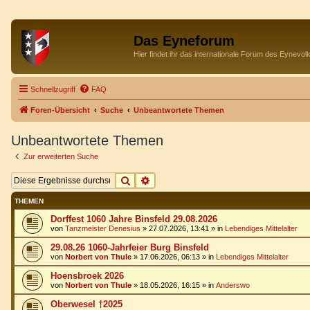
Das Eyneforum
Hier findet ihr das internationale Forum des Eynevol
Schnellzugriff
FAQ
Foren-Übersicht
Suche
Unbeantwortete Themen
Unbeantwortete Themen
Zur erweiterten Suche
Suche
Erweiterte Suche
THEMEN
Dorffest 1060 Jahre Binsfeld 29.08.2026
von
Tanzmeister Denesius
»
27.07.2026, 13:41
» in
Lebendiges Mittelalter
29.08.26 1060-Jahrfeier Burg Binsfeld
von
Norbert von Thule
»
17.06.2026, 06:13
» in
Lebendiges Mittelalter
Hoensbroek 2026
von
Norbert von Thule
»
18.05.2026, 16:15
» in
Anderswo
Oberwesel †2025