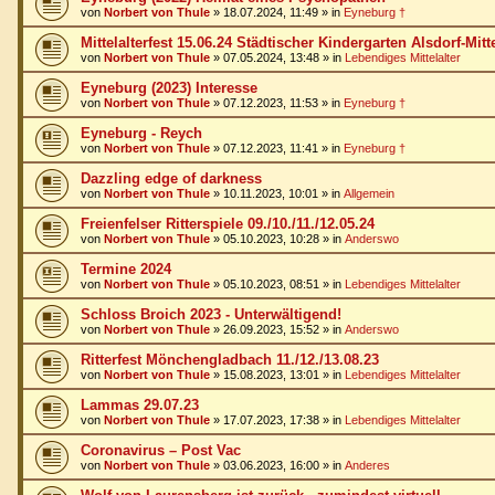
von
Norbert von Thule
»
18.07.2024, 11:49
» in
Eyneburg †
Mittelalterfest 15.06.24 Städtischer Kindergarten Alsdorf-Mitt
von
Norbert von Thule
»
07.05.2024, 13:48
» in
Lebendiges Mittelalter
Eyneburg (2023) Interesse
von
Norbert von Thule
»
07.12.2023, 11:53
» in
Eyneburg †
Eyneburg - Reych
von
Norbert von Thule
»
07.12.2023, 11:41
» in
Eyneburg †
Dazzling edge of darkness
von
Norbert von Thule
»
10.11.2023, 10:01
» in
Allgemein
Freienfelser Ritterspiele 09./10./11./12.05.24
von
Norbert von Thule
»
05.10.2023, 10:28
» in
Anderswo
Termine 2024
von
Norbert von Thule
»
05.10.2023, 08:51
» in
Lebendiges Mittelalter
Schloss Broich 2023 - Unterwältigend!
von
Norbert von Thule
»
26.09.2023, 15:52
» in
Anderswo
Ritterfest Mönchengladbach 11./12./13.08.23
von
Norbert von Thule
»
15.08.2023, 13:01
» in
Lebendiges Mittelalter
Lammas 29.07.23
von
Norbert von Thule
»
17.07.2023, 17:38
» in
Lebendiges Mittelalter
Coronavirus – Post Vac
von
Norbert von Thule
»
03.06.2023, 16:00
» in
Anderes