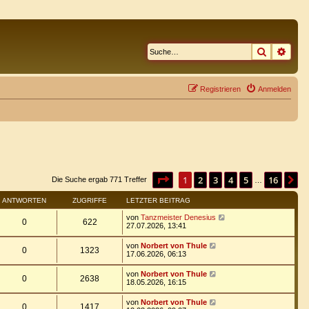
Suche
Erwe
Registrieren
Anmelden
Seite
1
von
16
1
2
3
4
5
16
N
Die Suche ergab 771 Treffer
…
ANTWORTEN
ZUGRIFFE
LETZTER BEITRAG
von
Tanzmeister Denesius
0
622
27.07.2026, 13:41
von
Norbert von Thule
0
1323
17.06.2026, 06:13
von
Norbert von Thule
0
2638
18.05.2026, 16:15
von
Norbert von Thule
0
1417