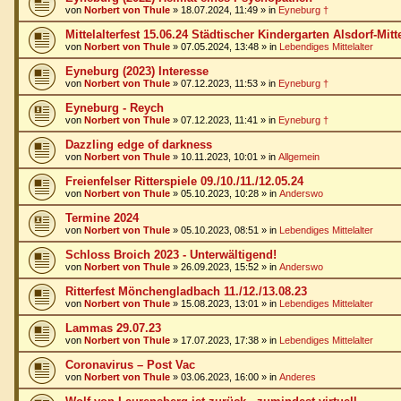
von
Norbert von Thule
»
18.07.2024, 11:49
» in
Eyneburg †
Mittelalterfest 15.06.24 Städtischer Kindergarten Alsdorf-Mitt
von
Norbert von Thule
»
07.05.2024, 13:48
» in
Lebendiges Mittelalter
Eyneburg (2023) Interesse
von
Norbert von Thule
»
07.12.2023, 11:53
» in
Eyneburg †
Eyneburg - Reych
von
Norbert von Thule
»
07.12.2023, 11:41
» in
Eyneburg †
Dazzling edge of darkness
von
Norbert von Thule
»
10.11.2023, 10:01
» in
Allgemein
Freienfelser Ritterspiele 09./10./11./12.05.24
von
Norbert von Thule
»
05.10.2023, 10:28
» in
Anderswo
Termine 2024
von
Norbert von Thule
»
05.10.2023, 08:51
» in
Lebendiges Mittelalter
Schloss Broich 2023 - Unterwältigend!
von
Norbert von Thule
»
26.09.2023, 15:52
» in
Anderswo
Ritterfest Mönchengladbach 11./12./13.08.23
von
Norbert von Thule
»
15.08.2023, 13:01
» in
Lebendiges Mittelalter
Lammas 29.07.23
von
Norbert von Thule
»
17.07.2023, 17:38
» in
Lebendiges Mittelalter
Coronavirus – Post Vac
von
Norbert von Thule
»
03.06.2023, 16:00
» in
Anderes