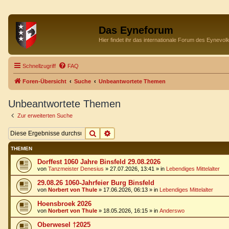
Das Eyneforum
Hier findet ihr das internationale Forum des Eynevol
Schnellzugriff
FAQ
Foren-Übersicht
Suche
Unbeantwortete Themen
Unbeantwortete Themen
Zur erweiterten Suche
Suche
Erweiterte Suche
THEMEN
Dorffest 1060 Jahre Binsfeld 29.08.2026
von
Tanzmeister Denesius
»
27.07.2026, 13:41
» in
Lebendiges Mittelalter
29.08.26 1060-Jahrfeier Burg Binsfeld
von
Norbert von Thule
»
17.06.2026, 06:13
» in
Lebendiges Mittelalter
Hoensbroek 2026
von
Norbert von Thule
»
18.05.2026, 16:15
» in
Anderswo
Oberwesel †2025