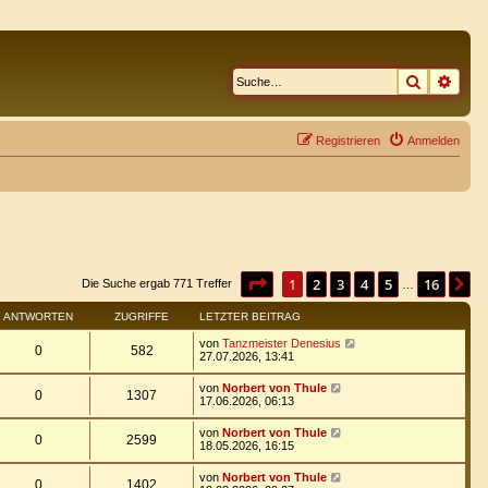
Suche
Erwe
Registrieren
Anmelden
Seite
1
von
16
1
2
3
4
5
16
N
Die Suche ergab 771 Treffer
…
ANTWORTEN
ZUGRIFFE
LETZTER BEITRAG
von
Tanzmeister Denesius
0
582
27.07.2026, 13:41
von
Norbert von Thule
0
1307
17.06.2026, 06:13
von
Norbert von Thule
0
2599
18.05.2026, 16:15
von
Norbert von Thule
0
1402