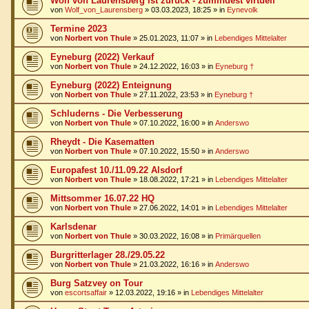
Wolf von Laurensberg ist zurück - zumindest virtuell
von
Wolf_von_Laurensberg
»
03.03.2023, 18:25
» in
Eynevolk
Termine 2023
von
Norbert von Thule
»
25.01.2023, 11:07
» in
Lebendiges Mittelalter
Eyneburg (2022) Verkauf
von
Norbert von Thule
»
24.12.2022, 16:03
» in
Eyneburg †
Eyneburg (2022) Enteignung
von
Norbert von Thule
»
27.11.2022, 23:53
» in
Eyneburg †
Schluderns - Die Verbesserung
von
Norbert von Thule
»
07.10.2022, 16:00
» in
Anderswo
Rheydt - Die Kasematten
von
Norbert von Thule
»
07.10.2022, 15:50
» in
Anderswo
Europafest 10./11.09.22 Alsdorf
von
Norbert von Thule
»
18.08.2022, 17:21
» in
Lebendiges Mittelalter
Mittsommer 16.07.22 HQ
von
Norbert von Thule
»
27.06.2022, 14:01
» in
Lebendiges Mittelalter
Karlsdenar
von
Norbert von Thule
»
30.03.2022, 16:08
» in
Primärquellen
Burgritterlager 28./29.05.22
von
Norbert von Thule
»
21.03.2022, 16:16
» in
Anderswo
Burg Satzvey on Tour
von
escortsaffair
»
12.03.2022, 19:16
» in
Lebendiges Mittelalter