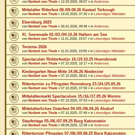
von
Norbert von Thule
»
12.03.2026, 09:07
» in
Anderswo
Mittelalter Ritterfest 08./09.08.26 Kasteel Terbough
von
Norbert von Thule
»
19.02.2026, 07:30
» in
Lebendiges Mittelalter
Ebernburg 2025
von
Norbert von Thule
»
26.01.2026, 09:48
» in
Anderswo
XI. Seerenade 02./03./04.10.26 Haltern am See
von
Norbert von Thule
»
11.01.2026, 19:57
» in
Lebendiges Mittelalter
Termine 2026
von
Norbert von Thule
»
11.01.2026, 19:55
» in
Lebendiges Mittelalter
Spectaculair Ridderfestijn 18./19.10.25 Hoensbroek
von
Norbert von Thule
»
07.10.2025, 10:17
» in
Anderswo
Kindergarten Neue Mitte 14.06.26 Niederzier
von
Norbert von Thule
»
07.10.2025, 08:01
» in
Lebendiges Mittelalter
Ritterturnier zu Pfingsten Ronneburg 23./24./25.05.26
von
Norbert von Thule
»
07.10.2025, 07:59
» in
Lebendiges Mittelalter
Mittelaltermarkt Spectaculum 15./16./17.05.26 Worms
von
Norbert von Thule
»
07.10.2025, 07:53
» in
Lebendiges Mittelalter
Mittelalterliches Osterfest 04./05./06.04.26 Alsdorf
von
Norbert von Thule
»
07.10.2025, 07:49
» in
Lebendiges Mittelalter
Staufertage 05./06./07.09.25 Burg Katzenstein
von
Norbert von Thule
»
09.09.2025, 12:39
» in
Anderswo
Ritterturnier Pfingsten 07./08./09.08.25 Burg Katzenstein