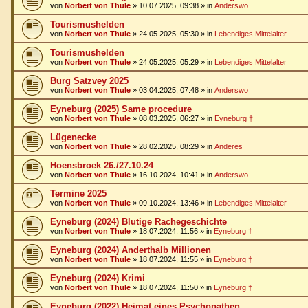
von
Norbert von Thule
»
10.07.2025, 09:38
» in
Anderswo
Tourismushelden
von
Norbert von Thule
»
24.05.2025, 05:30
» in
Lebendiges Mittelalter
Tourismushelden
von
Norbert von Thule
»
24.05.2025, 05:29
» in
Lebendiges Mittelalter
Burg Satzvey 2025
von
Norbert von Thule
»
03.04.2025, 07:48
» in
Anderswo
Eyneburg (2025) Same procedure
von
Norbert von Thule
»
08.03.2025, 06:27
» in
Eyneburg †
Lügenecke
von
Norbert von Thule
»
28.02.2025, 08:29
» in
Anderes
Hoensbroek 26./27.10.24
von
Norbert von Thule
»
16.10.2024, 10:41
» in
Anderswo
Termine 2025
von
Norbert von Thule
»
09.10.2024, 13:46
» in
Lebendiges Mittelalter
Eyneburg (2024) Blutige Rachegeschichte
von
Norbert von Thule
»
18.07.2024, 11:56
» in
Eyneburg †
Eyneburg (2024) Anderthalb Millionen
von
Norbert von Thule
»
18.07.2024, 11:55
» in
Eyneburg †
Eyneburg (2024) Krimi
von
Norbert von Thule
»
18.07.2024, 11:50
» in
Eyneburg †
Eyneburg (2022) Heimat eines Psychopathen