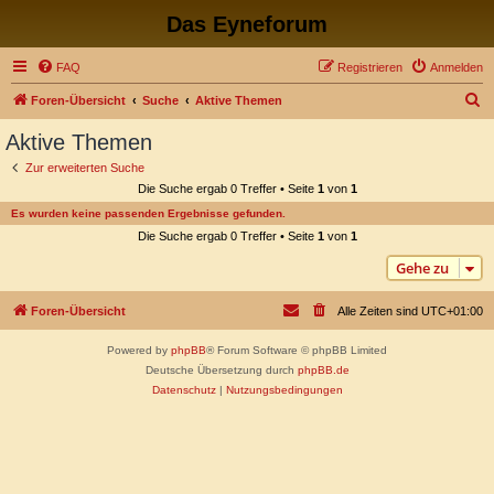
Das Eyneforum
FAQ
Registrieren
Anmelden
S
Foren-Übersicht
Suche
Aktive Themen
u
Aktive Themen
c
Zur erweiterten Suche
h
Die Suche ergab 0 Treffer • Seite
1
von
1
e
Es wurden keine passenden Ergebnisse gefunden.
Die Suche ergab 0 Treffer • Seite
1
von
1
Gehe zu
Foren-Übersicht
Alle Zeiten sind
UTC+01:00
Powered by
phpBB
® Forum Software © phpBB Limited
Deutsche Übersetzung durch
phpBB.de
Datenschutz
|
Nutzungsbedingungen