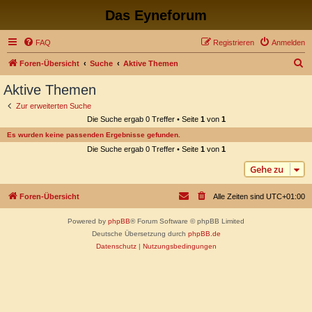
Das Eyneforum
FAQ
Registrieren
Anmelden
S
Foren-Übersicht
Suche
Aktive Themen
u
Aktive Themen
c
Zur erweiterten Suche
h
Die Suche ergab 0 Treffer • Seite
1
von
1
e
Es wurden keine passenden Ergebnisse gefunden.
Die Suche ergab 0 Treffer • Seite
1
von
1
Gehe zu
Foren-Übersicht
Alle Zeiten sind
UTC+01:00
Powered by
phpBB
® Forum Software © phpBB Limited
Deutsche Übersetzung durch
phpBB.de
Datenschutz
|
Nutzungsbedingungen