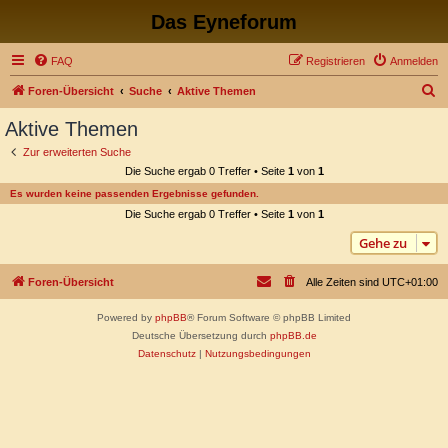
Das Eyneforum
FAQ
Registrieren
Anmelden
S
Foren-Übersicht
Suche
Aktive Themen
u
Aktive Themen
c
Zur erweiterten Suche
h
Die Suche ergab 0 Treffer • Seite
1
von
1
e
Es wurden keine passenden Ergebnisse gefunden.
Die Suche ergab 0 Treffer • Seite
1
von
1
Gehe zu
Foren-Übersicht
Alle Zeiten sind
UTC+01:00
Powered by
phpBB
® Forum Software © phpBB Limited
Deutsche Übersetzung durch
phpBB.de
Datenschutz
|
Nutzungsbedingungen