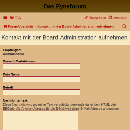
Das Eyneforum
FAQ
Registrieren
Anmelden
S
Foren-Übersicht
Kontakt mit der Board-Administration aufnehmen
u
Kontakt mit der Board-Administration aufnehmen
c
h
Empfänger:
Administrator
e
Deine E-Mail-Adresse:
Dein Name:
Betreff:
Nachrichtentext:
Diese Nachricht wird als reiner Text verschickt, verwende daher kein HTML oder
BBCode. Als Antwort-Adresse für die E-Mail wird deine E-Mail-Adresse angegeben.