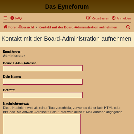
Das Eyneforum
FAQ
Registrieren
Anmelden
S
Foren-Übersicht
Kontakt mit der Board-Administration aufnehmen
u
Kontakt mit der Board-Administration aufnehmen
c
h
Empfänger:
Administrator
e
Deine E-Mail-Adresse:
Dein Name:
Betreff:
Nachrichtentext:
Diese Nachricht wird als reiner Text verschickt, verwende daher kein HTML oder
BBCode. Als Antwort-Adresse für die E-Mail wird deine E-Mail-Adresse angegeben.