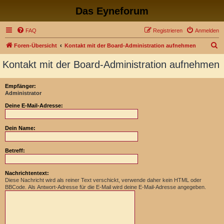
Das Eyneforum
FAQ
Registrieren
Anmelden
S
Foren-Übersicht
Kontakt mit der Board-Administration aufnehmen
u
Kontakt mit der Board-Administration aufnehmen
c
h
Empfänger:
Administrator
e
Deine E-Mail-Adresse:
Dein Name:
Betreff:
Nachrichtentext:
Diese Nachricht wird als reiner Text verschickt, verwende daher kein HTML oder
BBCode. Als Antwort-Adresse für die E-Mail wird deine E-Mail-Adresse angegeben.