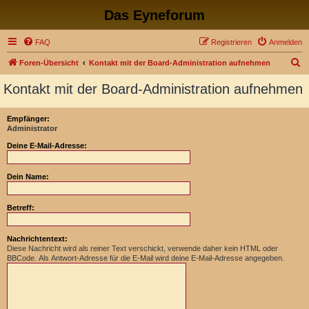
Das Eyneforum
FAQ
Registrieren
Anmelden
S
Foren-Übersicht
Kontakt mit der Board-Administration aufnehmen
u
Kontakt mit der Board-Administration aufnehmen
c
h
Empfänger:
Administrator
e
Deine E-Mail-Adresse:
Dein Name:
Betreff:
Nachrichtentext:
Diese Nachricht wird als reiner Text verschickt, verwende daher kein HTML oder
BBCode. Als Antwort-Adresse für die E-Mail wird deine E-Mail-Adresse angegeben.