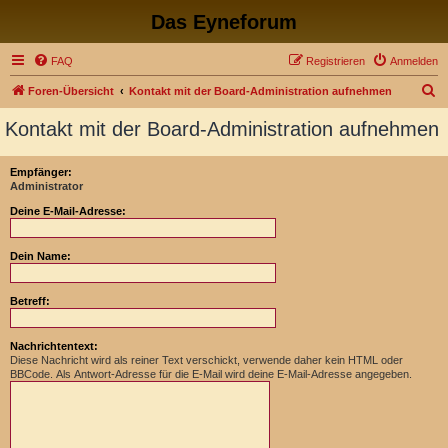
Das Eyneforum
FAQ
Registrieren
Anmelden
S
Foren-Übersicht
Kontakt mit der Board-Administration aufnehmen
u
Kontakt mit der Board-Administration aufnehmen
c
h
Empfänger:
Administrator
e
Deine E-Mail-Adresse:
Dein Name:
Betreff:
Nachrichtentext:
Diese Nachricht wird als reiner Text verschickt, verwende daher kein HTML oder
BBCode. Als Antwort-Adresse für die E-Mail wird deine E-Mail-Adresse angegeben.