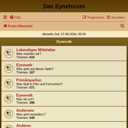
Das Eyneforum
FAQ
Registrieren
Anmelden
S
Foren-Übersicht
u
Aktuelle Zeit: 07.08.2026, 05:59
c
Eynevolk
h
Lebendiges Mittelalter
e
Was machen wir?
Themen:
616
Eyneweb
Was geht auf dieser Seite?
Themen:
167
Primärquellen
Was läuft in Film und Fernsehen?
Themen:
571
Eynevolk
Was bin ich?
Themen:
286
Anderswo
Was geht woanders?
Themen:
549
Anderes