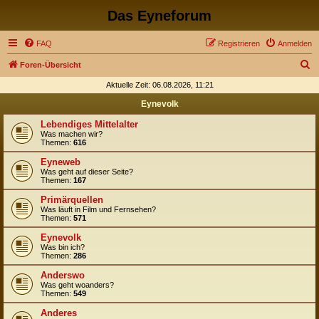
Das Eyneforum
FAQ
Registrieren
Anmelden
S
Foren-Übersicht
u
Aktuelle Zeit: 06.08.2026, 11:21
c
Eynevolk
h
Lebendiges Mittelalter
e
Was machen wir?
Themen:
616
Eyneweb
Was geht auf dieser Seite?
Themen:
167
Primärquellen
Was läuft in Film und Fernsehen?
Themen:
571
Eynevolk
Was bin ich?
Themen:
286
Anderswo
Was geht woanders?
Themen:
549
Anderes