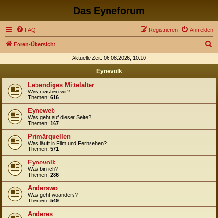
Das Eyneforum
FAQ
Registrieren
Anmelden
S
Foren-Übersicht
u
Aktuelle Zeit: 06.08.2026, 10:10
c
Eynevolk
h
Lebendiges Mittelalter
e
Was machen wir?
Themen:
616
Eyneweb
Was geht auf dieser Seite?
Themen:
167
Primärquellen
Was läuft in Film und Fernsehen?
Themen:
571
Eynevolk
Was bin ich?
Themen:
286
Anderswo
Was geht woanders?
Themen:
549
Anderes