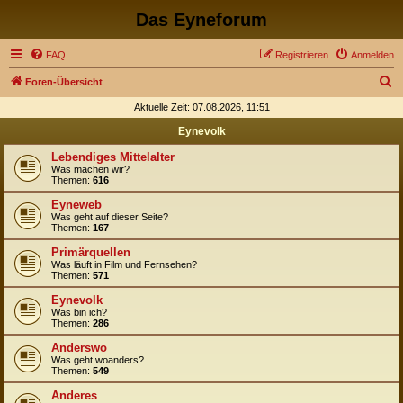
Das Eyneforum
FAQ
Registrieren
Anmelden
S
Foren-Übersicht
u
Aktuelle Zeit: 07.08.2026, 11:51
c
Eynevolk
h
Lebendiges Mittelalter
e
Was machen wir?
Themen:
616
Eyneweb
Was geht auf dieser Seite?
Themen:
167
Primärquellen
Was läuft in Film und Fernsehen?
Themen:
571
Eynevolk
Was bin ich?
Themen:
286
Anderswo
Was geht woanders?
Themen:
549
Anderes