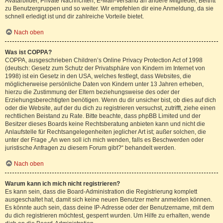
Avatarbilder, Private Nachrichten, E-Mail-Versand an andere Mitglieder, Beitritt
zu Benutzergruppen und so weiter. Wir empfehlen dir eine Anmeldung, da sie
schnell erledigt ist und dir zahlreiche Vorteile bietet.
Nach oben
Was ist COPPA?
COPPA, ausgeschrieben Children’s Online Privacy Protection Act of 1998
(deutsch: Gesetz zum Schutz der Privatsphäre von Kindern im Internet von
1998) ist ein Gesetz in den USA, welches festlegt, dass Websites, die
möglicherweise persönliche Daten von Kindern unter 13 Jahren erheben,
hierzu die Zustimmung der Eltern beziehungsweise des oder der
Erziehungsberechtigten benötigen. Wenn du dir unsicher bist, ob dies auf dich
oder die Website, auf der du dich zu registrieren versuchst, zutrifft, ziehe einen
rechtlichen Beistand zu Rate. Bitte beachte, dass phpBB Limited und der
Besitzer dieses Boards keine Rechtsberatung anbieten kann und nicht die
Anlaufstelle für Rechtsangelegenheiten jeglicher Art ist; außer solchen, die
unter der Frage „An wen soll ich mich wenden, falls es Beschwerden oder
juristische Anfragen zu diesem Forum gibt?“ behandelt werden.
Nach oben
Warum kann ich mich nicht registrieren?
Es kann sein, dass die Board-Administration die Registrierung komplett
ausgeschaltet hat, damit sich keine neuen Benutzer mehr anmelden können.
Es könnte auch sein, dass deine IP-Adresse oder der Benutzername, mit dem
du dich registrieren möchtest, gesperrt wurden. Um Hilfe zu erhalten, wende