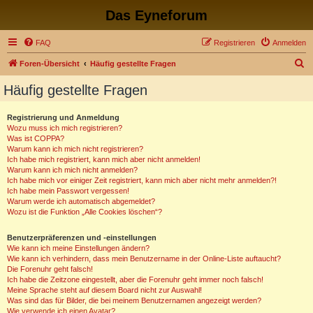
Das Eyneforum
FAQ
Registrieren
Anmelden
S
Foren-Übersicht
Häufig gestellte Fragen
u
Häufig gestellte Fragen
c
h
Registrierung und Anmeldung
Wozu muss ich mich registrieren?
e
Was ist COPPA?
Warum kann ich mich nicht registrieren?
Ich habe mich registriert, kann mich aber nicht anmelden!
Warum kann ich mich nicht anmelden?
Ich habe mich vor einiger Zeit registriert, kann mich aber nicht mehr anmelden?!
Ich habe mein Passwort vergessen!
Warum werde ich automatisch abgemeldet?
Wozu ist die Funktion „Alle Cookies löschen“?
Benutzerpräferenzen und -einstellungen
Wie kann ich meine Einstellungen ändern?
Wie kann ich verhindern, dass mein Benutzername in der Online-Liste auftaucht?
Die Forenuhr geht falsch!
Ich habe die Zeitzone eingestellt, aber die Forenuhr geht immer noch falsch!
Meine Sprache steht auf diesem Board nicht zur Auswahl!
Was sind das für Bilder, die bei meinem Benutzernamen angezeigt werden?
Wie verwende ich einen Avatar?