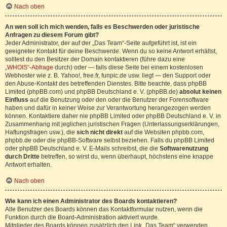
Nach oben
An wen soll ich mich wenden, falls es Beschwerden oder juristische
Anfragen zu diesem Forum gibt?
Jeder Administrator, der auf der „Das Team“-Seite aufgeführt ist, ist ein
geeigneter Kontakt für deine Beschwerde. Wenn du so keine Antwort erhältst,
solltest du den Besitzer der Domain kontaktieren (führe dazu eine
„WHOIS“-Abfrage
durch) oder — falls diese Seite bei einem kostenlosen
Webhoster wie z. B. Yahoo!, free.fr, funpic.de usw. liegt — den Support oder
den Abuse-Kontakt des betreffenden Dienstes. Bitte beachte, dass phpBB
Limited (phpBB.com) und phpBB Deutschland e. V. (phpBB.de)
absolut keinen
Einfluss
auf die Benutzung oder den oder die Benutzer der Forensoftware
haben und dafür in keiner Weise zur Verantwortung herangezogen werden
können. Kontaktiere daher nie phpBB Limited oder phpBB Deutschland e. V. in
Zusammenhang mit jeglichen juristischen Fragen (Unterlassungserklärungen,
Haftungsfragen usw.), die
sich nicht direkt
auf die Websiten phpbb.com,
phpbb.de oder die phpBB-Software selbst beziehen. Falls du phpBB Limited
oder phpBB Deutschland e. V. E-Mails schreibst, die die
Softwarenutzung
durch Dritte
betreffen, so wirst du, wenn überhaupt, höchstens eine knappe
Antwort erhalten.
Nach oben
Wie kann ich einen Administrator des Boards kontaktieren?
Alle Benutzer des Boards können das Kontaktformular nutzen, wenn die
Funktion durch die Board-Administration aktiviert wurde.
Mitglieder des Boards können zusätzlich den Link „Das Team“ verwenden.