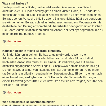
Was sind Smileys?
Smileys sind kleine Bilder, die benutzt werden können, um ein Gefühl
auszudrücken. Für jeden Smiley gibt es einen kurzen Code, z. B. bedeutet :)
fröhlich und :( traurig. Die Liste aller Smileys kannst du beim Verfassen eines
Beitrags sehen. Versuche bitte trotzdem, Smileys nicht zu häufig zu benutzen,
sie können einen Beitrag schnell unlesbar machen und ein Moderator könnte
deshalb deinen Beitrag entsprechend überarbeiten oder gar komplett löschen.
Die Board-Administration kann auch die Anzahl der Smileys begrenzen, die du
in einem Beitrag benutzen kannst.
Nach oben
Kann ich Bilder in meine Beiträge einfügen?
Ja, Bilder können in deinem Beitrag angezeigt werden. Wenn die
Administration Dateianhänge erlaubt hat, kannst du das Bild auch direkt
hochladen. Ansonsten musst du zu einem Bild verlinken, das auf einem
öffentlich zugänglichen Server liegt, z. B. http://www.domain.tld/mein-bild.gif.
Du kannst weder Bilder verlinken, die sich auf deinem eigenen PC befinden
(außer es ist ein öffentlich zugänglicher Server), noch zu Bildern, die nur nach
einer Anmeldung verfügbar sind, z. B. Hotmail- oder Yahoo-Mailboxen, mit
einem Passwort geschützte Seiten usw. Um das Bild anzuzeigen, benutze den
BBCode-Tag „[img]“.
Nach oben
Was sind globale Bekanntmachungen?
Globale Bekanntmachungen beinhalten wichtige Informationen, deshalb