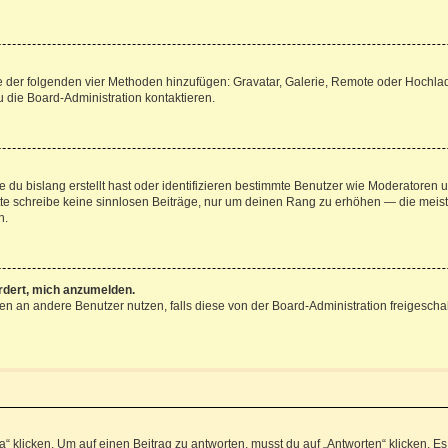
ine der folgenden vier Methoden hinzufügen: Gravatar, Galerie, Remote oder Hochl
 die Board-Administration kontaktieren.
 du bislang erstellt hast oder identifizieren bestimmte Benutzer wie Moderatoren
Bitte schreibe keine sinnlosen Beiträge, nur um deinen Rang zu erhöhen — die mei
n.
ordert, mich anzumelden.
chten an andere Benutzer nutzen, falls diese von der Board-Administration freige
icken. Um auf einen Beitrag zu antworten, musst du auf „Antworten“ klicken. Es kö