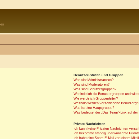
kes
Benutzer-Stufen und Gruppen
Was sind Administratoren?
Was sind Moderatoren?
Was sind Benutzergruppen?
Wo finde ich die Benutzergruppen und wie tr
Wie werde ich Gruppenleiter?
Weshalb werden verschiedene Benutzergrup
Was ist eine Hauptgruppe?
Was bedeutet der „Das Team“-Link auf der 
Private Nachrichten
Ich kann keine Privaten Nachrichten versc
Ich bekomme ständig unerwünschte Private
Ich habe eine Spam-E-Mail von einem Mitgl