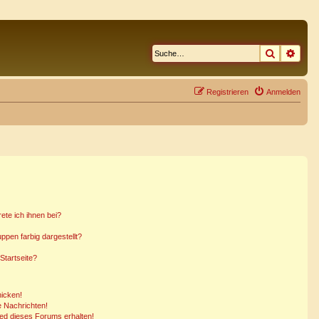
Suche
Erwe
Registrieren
Anmelden
ete ich ihnen bei?
pen farbig dargestellt?
Startseite?
hicken!
 Nachrichten!
ied dieses Forums erhalten!