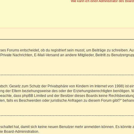
Wie kann ich einen Administrator des Board
s Forums entscheidet, ob du registriert sein musst, um Beiträge zu schreiben. Auf je
 Private Nachrichten, E-Mail-Versand an andere Mitglieder, Beitritt zu Benutzergrup
tsch: Gesetz zum Schutz der Privatsphäre von Kindern im Internet von 1998) ist ei
g der Eltern beziehungsweise des oder der Erziehungsberechtigten benötigen. Wenn
itte beachte, dass phpBB Limited und der Besitzer dieses Boards keine Rechtsberatu
enden, falls es Beschwerden oder juristische Anfragen zu diesem Forum gibt?“ behan
geschaltet hat, damit sich keine neuen Benutzer mehr anmelden können. Es könnte 
ie Board-Administration.