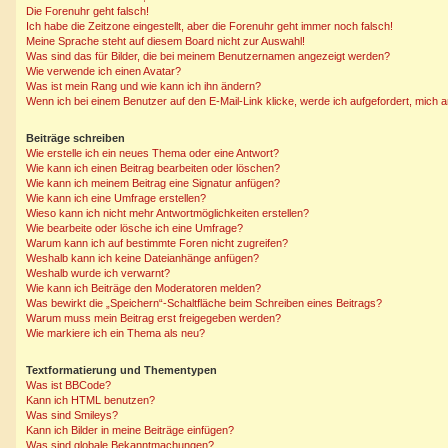
Die Forenuhr geht falsch!
Ich habe die Zeitzone eingestellt, aber die Forenuhr geht immer noch falsch!
Meine Sprache steht auf diesem Board nicht zur Auswahl!
Was sind das für Bilder, die bei meinem Benutzernamen angezeigt werden?
Wie verwende ich einen Avatar?
Was ist mein Rang und wie kann ich ihn ändern?
Wenn ich bei einem Benutzer auf den E-Mail-Link klicke, werde ich aufgefordert, mich
Beiträge schreiben
Wie erstelle ich ein neues Thema oder eine Antwort?
Wie kann ich einen Beitrag bearbeiten oder löschen?
Wie kann ich meinem Beitrag eine Signatur anfügen?
Wie kann ich eine Umfrage erstellen?
Wieso kann ich nicht mehr Antwortmöglichkeiten erstellen?
Wie bearbeite oder lösche ich eine Umfrage?
Warum kann ich auf bestimmte Foren nicht zugreifen?
Weshalb kann ich keine Dateianhänge anfügen?
Weshalb wurde ich verwarnt?
Wie kann ich Beiträge den Moderatoren melden?
Was bewirkt die „Speichern“-Schaltfläche beim Schreiben eines Beitrags?
Warum muss mein Beitrag erst freigegeben werden?
Wie markiere ich ein Thema als neu?
Textformatierung und Thementypen
Was ist BBCode?
Kann ich HTML benutzen?
Was sind Smileys?
Kann ich Bilder in meine Beiträge einfügen?
Was sind globale Bekanntmachungen?