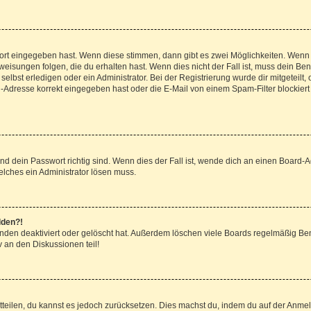
wort eingegeben hast. Wenn diese stimmen, dann gibt es zwei Möglichkeiten. Wen
isungen folgen, die du erhalten hast. Wenn dies nicht der Fall ist, muss dein Ben
lbst erledigen oder ein Administrator. Bei der Registrierung wurde dir mitgeteilt, o
-Adresse korrekt eingegeben hast oder die E-Mail von einem Spam-Filter blockiert 
d dein Passwort richtig sind. Wenn dies der Fall ist, wende dich an einen Board-Ad
elches ein Administrator lösen muss.
lden?!
nden deaktiviert oder gelöscht hat. Außerdem löschen viele Boards regelmäßig Benu
 an den Diskussionen teil!
mitteilen, du kannst es jedoch zurücksetzen. Dies machst du, indem du auf der Anme