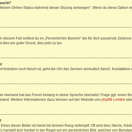
taucht?
„Meinen Online-Status während dieser Sitzung verbergen“. Wenn du diese Option ei
n diesem Fall solltest du im „Persönlichen Bereich“ die für dich passende Zeitzone (
 dies ein guter Grund, dies jetzt zu tun.
h!
Zeit trotzdem noch falsch ist, geht die Uhr des Servers vermutlich falsch. Kontaktie
der niemand hat das Forum bislang in deine Sprache übersetzt. Frage ggf. einen Boa
würdest. Weitere Informationen dazu können auf der Website von
phpBB Limited
ode
?
ines dieser Bilder ist meist mit deinem Rang verknüpft: Oft sind dies Sterne, Käs
s handelt sich hierbei in der Regel um ein persönliches Bild, welches von Benutzer