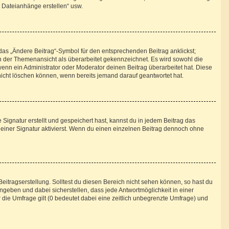
t Dateianhänge erstellen“ usw.
das „Ändere Beitrag“-Symbol für den entsprechenden Beitrag anklickst;
 in der Themenansicht als überarbeitet gekennzeichnet. Es wird sowohl die
enn ein Administrator oder Moderator deinen Beitrag überarbeitet hat. Diese
g nicht löschen können, wenn bereits jemand darauf geantwortet hat.
ignatur erstellt und gespeichert hast, kannst du in jedem Beitrag das
iner Signatur aktivierst. Wenn du einen einzelnen Beitrag dennoch ohne
eitragserstellung. Solltest du diesen Bereich nicht sehen können, so hast du
ngeben und dabei sicherstellen, dass jede Antwortmöglichkeit in einer
 die Umfrage gilt (0 bedeutet dabei eine zeitlich unbegrenzte Umfrage) und