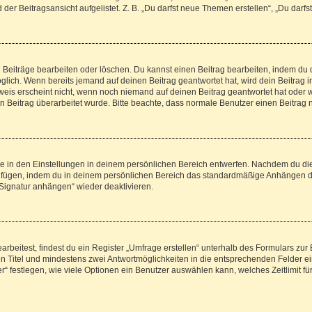
er Beitragsansicht aufgelistet. Z. B. „Du darfst neue Themen erstellen“, „Du darfs
n Beiträge bearbeiten oder löschen. Du kannst einen Beitrag bearbeiten, indem du 
möglich. Wenn bereits jemand auf deinen Beitrag geantwortet hat, wird dein Beitrag
weis erscheint nicht, wenn noch niemand auf deinen Beitrag geantwortet hat oder w
dein Beitrag überarbeitet wurde. Bitte beachte, dass normale Benutzer einen Beitra
 in den Einstellungen in deinem persönlichen Bereich entwerfen. Nachdem du die S
zufügen, indem du in deinem persönlichen Bereich das standardmäßige Anhängen de
„Signatur anhängen“ wieder deaktivieren.
eitest, findest du ein Register „Umfrage erstellen“ unterhalb des Formulars zur B
nen Titel und mindestens zwei Antwortmöglichkeiten in die entsprechenden Felder ei
“ festlegen, wie viele Optionen ein Benutzer auswählen kann, welches Zeitlimit für