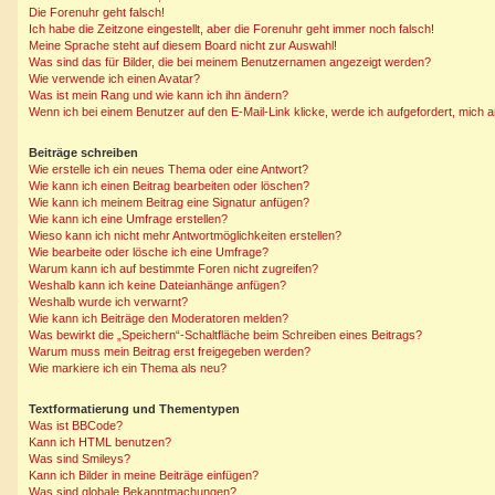
Die Forenuhr geht falsch!
Ich habe die Zeitzone eingestellt, aber die Forenuhr geht immer noch falsch!
Meine Sprache steht auf diesem Board nicht zur Auswahl!
Was sind das für Bilder, die bei meinem Benutzernamen angezeigt werden?
Wie verwende ich einen Avatar?
Was ist mein Rang und wie kann ich ihn ändern?
Wenn ich bei einem Benutzer auf den E-Mail-Link klicke, werde ich aufgefordert, mich
Beiträge schreiben
Wie erstelle ich ein neues Thema oder eine Antwort?
Wie kann ich einen Beitrag bearbeiten oder löschen?
Wie kann ich meinem Beitrag eine Signatur anfügen?
Wie kann ich eine Umfrage erstellen?
Wieso kann ich nicht mehr Antwortmöglichkeiten erstellen?
Wie bearbeite oder lösche ich eine Umfrage?
Warum kann ich auf bestimmte Foren nicht zugreifen?
Weshalb kann ich keine Dateianhänge anfügen?
Weshalb wurde ich verwarnt?
Wie kann ich Beiträge den Moderatoren melden?
Was bewirkt die „Speichern“-Schaltfläche beim Schreiben eines Beitrags?
Warum muss mein Beitrag erst freigegeben werden?
Wie markiere ich ein Thema als neu?
Textformatierung und Thementypen
Was ist BBCode?
Kann ich HTML benutzen?
Was sind Smileys?
Kann ich Bilder in meine Beiträge einfügen?
Was sind globale Bekanntmachungen?