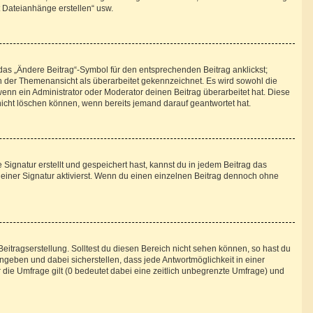
t Dateianhänge erstellen“ usw.
das „Ändere Beitrag“-Symbol für den entsprechenden Beitrag anklickst;
 in der Themenansicht als überarbeitet gekennzeichnet. Es wird sowohl die
enn ein Administrator oder Moderator deinen Beitrag überarbeitet hat. Diese
g nicht löschen können, wenn bereits jemand darauf geantwortet hat.
ignatur erstellt und gespeichert hast, kannst du in jedem Beitrag das
iner Signatur aktivierst. Wenn du einen einzelnen Beitrag dennoch ohne
eitragserstellung. Solltest du diesen Bereich nicht sehen können, so hast du
ngeben und dabei sicherstellen, dass jede Antwortmöglichkeit in einer
 die Umfrage gilt (0 bedeutet dabei eine zeitlich unbegrenzte Umfrage) und