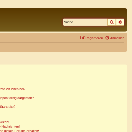
Suche
Erwe
Registrieren
Anmelden
ete ich ihnen bei?
pen farbig dargestellt?
Startseite?
hicken!
 Nachrichten!
ied dieses Forums erhalten!