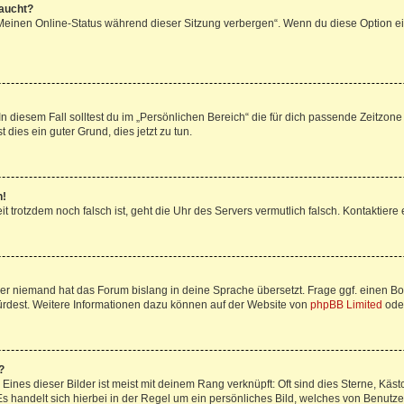
taucht?
„Meinen Online-Status während dieser Sitzung verbergen“. Wenn du diese Option ei
n diesem Fall solltest du im „Persönlichen Bereich“ die für dich passende Zeitzone (
 dies ein guter Grund, dies jetzt zu tun.
h!
Zeit trotzdem noch falsch ist, geht die Uhr des Servers vermutlich falsch. Kontaktie
der niemand hat das Forum bislang in deine Sprache übersetzt. Frage ggf. einen Boa
würdest. Weitere Informationen dazu können auf der Website von
phpBB Limited
ode
?
ines dieser Bilder ist meist mit deinem Rang verknüpft: Oft sind dies Sterne, Käs
s handelt sich hierbei in der Regel um ein persönliches Bild, welches von Benutzer