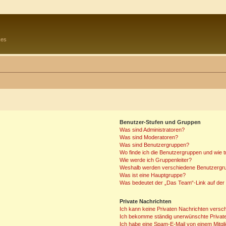
kes
Benutzer-Stufen und Gruppen
Was sind Administratoren?
Was sind Moderatoren?
Was sind Benutzergruppen?
Wo finde ich die Benutzergruppen und wie tr
Wie werde ich Gruppenleiter?
Weshalb werden verschiedene Benutzergrup
Was ist eine Hauptgruppe?
Was bedeutet der „Das Team“-Link auf der 
Private Nachrichten
Ich kann keine Privaten Nachrichten versc
Ich bekomme ständig unerwünschte Private
Ich habe eine Spam-E-Mail von einem Mitgl