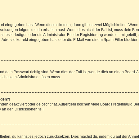
wort eingegeben hast. Wenn diese stimmen, dann gibt es zwei Möglichkeiten. Wen
isungen folgen, die du erhalten hast. Wenn dies nicht der Fall ist, muss dein Ben
lbst erledigen oder ein Administrator. Bei der Registrierung wurde dir mitgeteilt, o
-Adresse korrekt eingegeben hast oder die E-Mail von einem Spam-Filter blockiert 
d dein Passwort richtig sind. Wenn dies der Fall ist, wende dich an einen Board-Ad
elches ein Administrator lösen muss.
lden?!
nden deaktiviert oder gelöscht hat. Außerdem löschen viele Boards regelmäßig Benu
 an den Diskussionen teil!
mitteilen, du kannst es jedoch zurücksetzen. Dies machst du, indem du auf der Anme