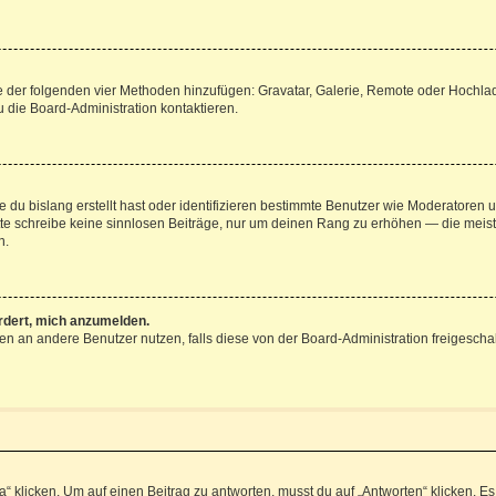
ine der folgenden vier Methoden hinzufügen: Gravatar, Galerie, Remote oder Hochl
 die Board-Administration kontaktieren.
 du bislang erstellt hast oder identifizieren bestimmte Benutzer wie Moderatoren
Bitte schreibe keine sinnlosen Beiträge, nur um deinen Rang zu erhöhen — die mei
n.
ordert, mich anzumelden.
chten an andere Benutzer nutzen, falls diese von der Board-Administration freige
icken. Um auf einen Beitrag zu antworten, musst du auf „Antworten“ klicken. Es kö