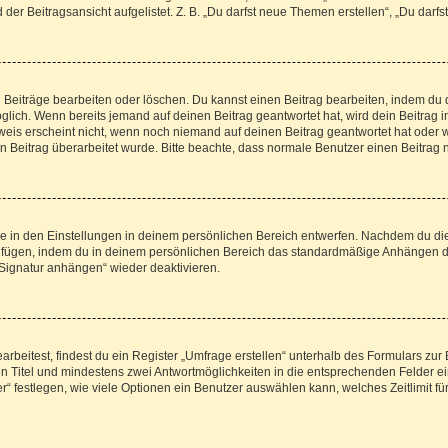
er Beitragsansicht aufgelistet. Z. B. „Du darfst neue Themen erstellen“, „Du darfs
n Beiträge bearbeiten oder löschen. Du kannst einen Beitrag bearbeiten, indem du 
möglich. Wenn bereits jemand auf deinen Beitrag geantwortet hat, wird dein Beitrag
weis erscheint nicht, wenn noch niemand auf deinen Beitrag geantwortet hat oder w
dein Beitrag überarbeitet wurde. Bitte beachte, dass normale Benutzer einen Beitra
 in den Einstellungen in deinem persönlichen Bereich entwerfen. Nachdem du die S
zufügen, indem du in deinem persönlichen Bereich das standardmäßige Anhängen de
„Signatur anhängen“ wieder deaktivieren.
eitest, findest du ein Register „Umfrage erstellen“ unterhalb des Formulars zur B
nen Titel und mindestens zwei Antwortmöglichkeiten in die entsprechenden Felder ei
“ festlegen, wie viele Optionen ein Benutzer auswählen kann, welches Zeitlimit für