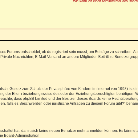
Wie kann ich einen Administrator des Board
s Forums entscheidet, ob du registriert sein musst, um Beiträge zu schreiben. Auf je
 Private Nachrichten, E-Mail-Versand an andere Mitglieder, Beitritt zu Benutzergrup
tsch: Gesetz zum Schutz der Privatsphäre von Kindern im Internet von 1998) ist ei
g der Eltern beziehungsweise des oder der Erziehungsberechtigten benötigen. Wenn
itte beachte, dass phpBB Limited und der Besitzer dieses Boards keine Rechtsberatu
enden, falls es Beschwerden oder juristische Anfragen zu diesem Forum gibt?“ behan
geschaltet hat, damit sich keine neuen Benutzer mehr anmelden können. Es könnte 
ie Board-Administration.